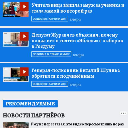
Учительница вышла замуж за ученика и
стала мамой во второй раз
вчера
ОБЩЕСТВО: КАРТИНА ДНЯ
Депутат Журавлев объяснил, почему
подал иск о снятии «Яблока» с выборов
в Госдуму
вчера
ПОЛИТИКА В СТРАНЕ И МИРЕ
Генерал-полковник Виталий Шулика
обратился к подчинённым
вчера
ОБЩЕСТВО: КАРТИНА ДНЯ
РЕКОМЕНДУЕМЫЕ
Ржу не переставая, это видео пересмотришь не раз