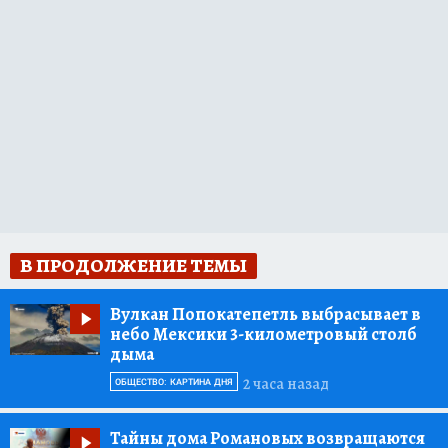
В ПРОДОЛЖЕНИЕ ТЕМЫ
Вулкан Попокатепетль выбрасывает в
небо Мексики 3-километровый столб
дыма
2 часа назад
ОБЩЕСТВО: КАРТИНА ДНЯ
Тайны дома Романовых возвращаются