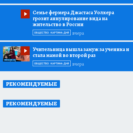
Семье фермера Джастаса Уолкера
грозит аннулирование вида на
жительство в России
вчера
ОБЩЕСТВО: КАРТИНА ДНЯ
Учительница вышла замуж за ученика и
стала мамой во второй раз
вчера
ОБЩЕСТВО: КАРТИНА ДНЯ
РЕКОМЕНДУЕМЫЕ
РЕКОМЕНДУЕМЫЕ