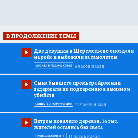
В ПРОДОЛЖЕНИЕ ТЕМЫ
Две девушки в Шереметьево опоздали
на рейс и выбежали за самолетом
6 часов назад
МОСКВА И ПОДМОСКОВЬЕ
Сына бывшего премьера Армении
задержали по подозрению в заказном
убийств
11 часов назад
ОБЩЕСТВО: КАРТИНА ДНЯ
Ветром повалило деревья, 16 тыс.
жителей остались без света
11 часов назад
ПРОИСШЕСТВИЯ И ЧП