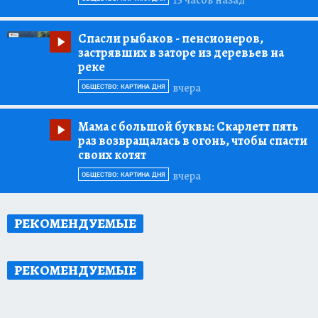
Спасли рыбаков
- пенсионеров,
застрявших в заторе из деревьев на
реке
вчера
ОБЩЕСТВО: КАРТИНА ДНЯ
Мама с большой буквы:
Скарлетт пять
раз возвращалась в огонь, чтобы спасти
своих котят
вчера
ОБЩЕСТВО: КАРТИНА ДНЯ
РЕКОМЕНДУЕМЫЕ
РЕКОМЕНДУЕМЫЕ