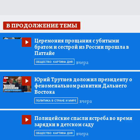
В ПРОДОЛЖЕНИЕ ТЕМЫ
Церемония прощания с убитыми
братом и сестрой из России прошла в
Паттайе
вчера
ОБЩЕСТВО: КАРТИНА ДНЯ
Юрий Трутнев доложил президенту о
феноменальном развитии Дальнего
Востока
вчера
ПОЛИТИКА В СТРАНЕ И МИРЕ
Полицейские спасли ястреба во время
зарядки в детском саду
вчера
ОБЩЕСТВО: КАРТИНА ДНЯ