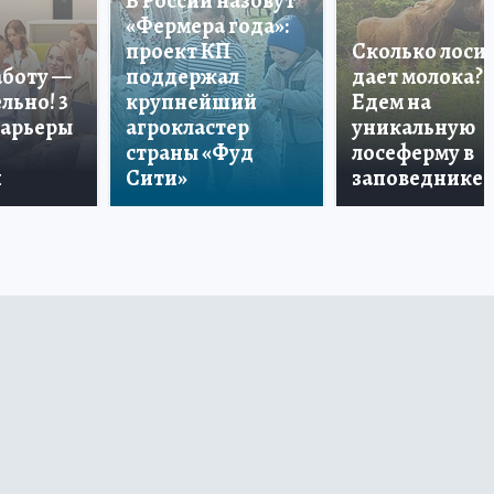
В России назовут
«Фермера года»:
проект КП
Сколько лоси
аботу —
поддержал
дает молока?
льно! 3
крупнейший
Едем на
карьеры
агрокластер
уникальную
страны «Фуд
лосеферму в
и
Сити»
заповеднике!