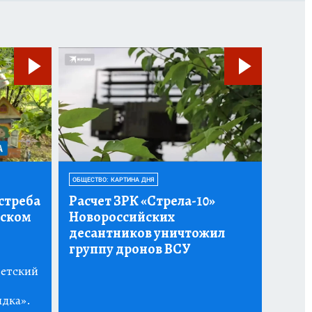
ОБЩЕСТВО: КАРТИНА ДНЯ
стреба
Расчет ЗРК «Стрела-10»
тском
Новороссийских
десантников уничтожил
группу дронов ВСУ
детский
ядка».