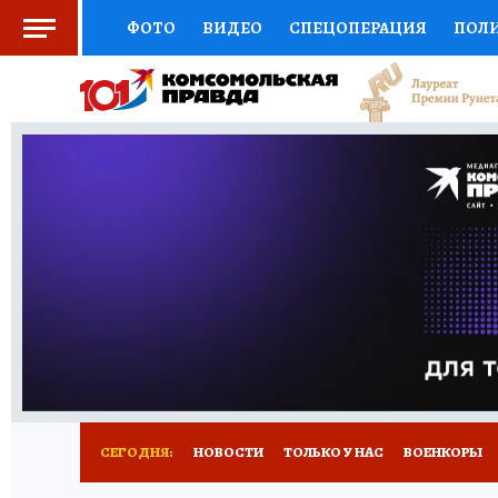
ФОТО
ВИДЕО
СПЕЦОПЕРАЦИЯ
ПОЛ
СОЦПОДДЕРЖКА
НАУКА
СПОРТ
КО
ВЫБОР ЭКСПЕРТОВ
ДОКТОР
ФИНАНС
КНИЖНАЯ ПОЛКА
ПРОГНОЗЫ НА СПОРТ
ПРЕСС-ЦЕНТР
НЕДВИЖИМОСТЬ
ТЕЛЕ
РАДИО КП
РЕКЛАМА
ТЕСТЫ
НОВОЕ 
СЕГОДНЯ:
НОВОСТИ
ТОЛЬКО У НАС
ВОЕНКОРЫ