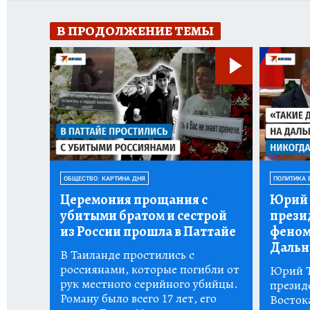
В ПРОДОЛЖЕНИЕ ТЕМЫ
ОБЩЕСТВО: КАРТИНА ДНЯ
ПОЛИТИКА 
Церемония прощания с
Юрий 
убитыми братом и сестрой
прези
из России прошла в Паттайе
феном
Дальн
В Таиланде простились с
россиянами, которые погибли от
Юрий Т
рук местного серийного убийцы.
презид
Роману было всего 17 лет, его
Восток