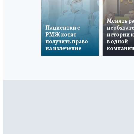
Менять р
Пациентки с
необязате
РМЖ хотят
истории 
получить право
в одной
на излечение
компани