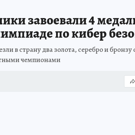
ики завоевали 4 медал
импиаде по кибер безо
зли в страну два золота, серебро и бронз
лютными чемпионами