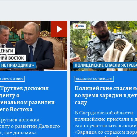
В СТРАНЕ И МИРЕ
ОБЩЕСТВО: КАРТИНА ДНЯ
Трутнев доложил
Полицейские спасли я
денту о
во время зарядки в де
енальном развитии
саду
его Востока
В Свердловской области
полицейские приехали в 
рутнев доложил
сад поучаствовать в акции
енту о развитии Дальнего
«Зарядка со стражем пор
а, где динамика