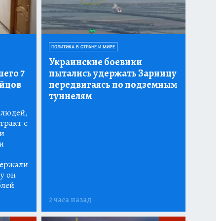
ПОЛИТИКА В СТРАНЕ И МИРЕ
Украинские боевики
его 7
пытались удержать Зарницу
ойцов
передвигаясь по подземным
туннелям
 людей,
тракт с
и
и
держали
у он
блей
2 часа назад