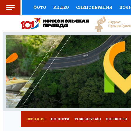
ФОТО
ВИДЕО
СПЕЦОПЕРАЦИЯ
ПОЛ
СОЦПОДДЕРЖКА
НАУКА
СПОРТ
КО
ВЫБОР ЭКСПЕРТОВ
ДОКТОР
ФИНАНС
КНИЖНАЯ ПОЛКА
ПРОГНОЗЫ НА СПОРТ
ПРЕСС-ЦЕНТР
НЕДВИЖИМОСТЬ
ТЕЛЕ
РАДИО КП
РЕКЛАМА
ТЕСТЫ
НОВОЕ 
СЕГОДНЯ:
НОВОСТИ
ТОЛЬКО У НАС
ВОЕНКОРЫ