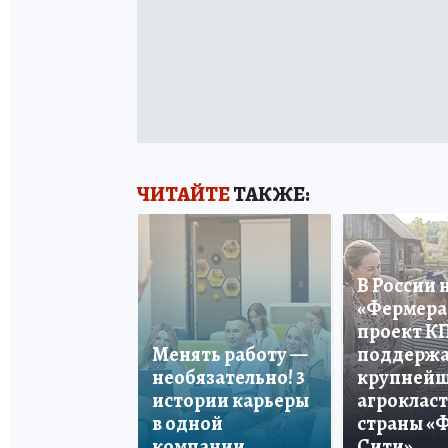
ЧИТАЙТЕ
ТАКЖЕ:
В России 
«Фермера 
проект К
Менять работу —
поддерж
необязательно! 3
крупней
истории карьеры
агроклас
в одной
страны «
компании
Сити»