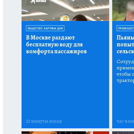
ОБЩЕСТВО: КАРТИНА ДНЯ
ПРОИСШЕСТ
В Москве раздают
Пьяны
бесплатную воду для
попыт
комфорта пассажиров
сельс
Сотруд
примен
чтобы 
тракто
22 минуты назад
час наз