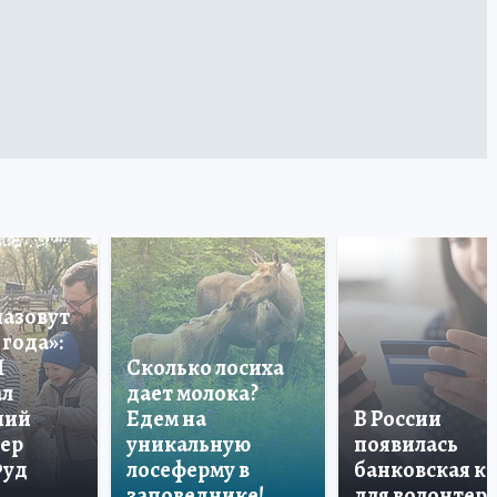
назовут
года»:
П
Сколько лосиха
ал
дает молока?
ший
Едем на
В России
тер
уникальную
появилась
Фуд
лосеферму в
банковская к
заповеднике!
для волонтер