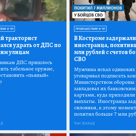
ВИЯ И ЧП
ПРОИСШЕСТВИЯ И ЧП
й тракторист
В Костроме задержали
ался удрать от ДПС по
иностранца, похитивш
ким улицам
млн рублей с счетов б
СВО
никам ДПС пришлось
ить табельное оружие,
Мужчина искал одиноких
остановить «пьяный»
уговаривал подписать кон
р
Министерством обороны 
завладевал их банковским
картами, куда приходили
выплаты. Иностранца за
силовики, к этому момент
похитил больше 7 млн ру
ад
час назад