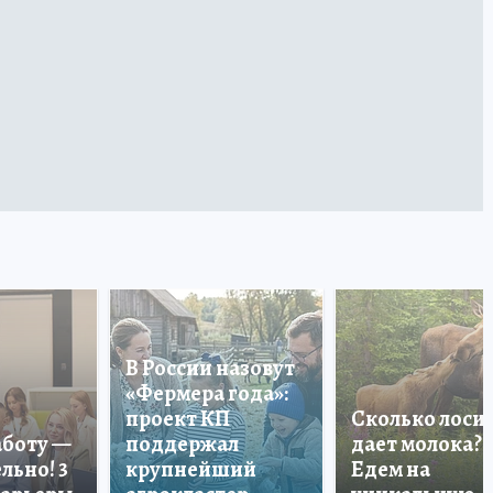
В России назовут
«Фермера года»:
проект КП
Сколько лоси
аботу —
поддержал
дает молока?
льно! 3
крупнейший
Едем на