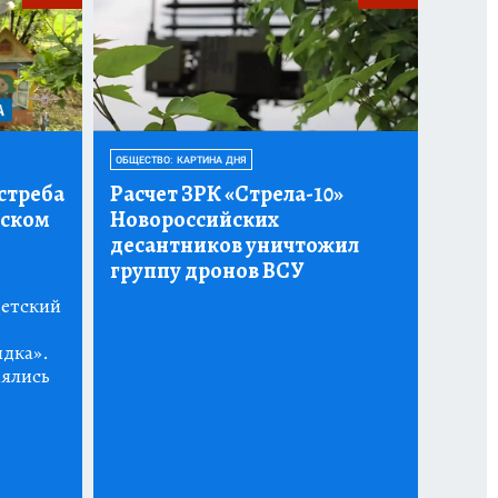
ОБЩЕСТВО: КАРТИНА ДНЯ
стреба
Расчет ЗРК «Стрела-10»
тском
Новороссийских
десантников уничтожил
группу дронов ВСУ
детский
ядка».
нялись