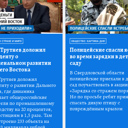
В СТРАНЕ И МИРЕ
ОБЩЕСТВО: КАРТИНА ДНЯ
Трутнев доложил
Полицейские спасли я
денту о
во время зарядки в де
енальном развитии
саду
его Востока
В Свердловской области
полицейские приехали в 
рутнев доложил
сад поучаствовать в акции
енту о развитии Дальнего
«Зарядка со стражем пор
а, где динамика
Но по просьбе ребят при
ает общероссийские
спасать дикую птицу с
тели по промышленному
повреждённым крылом
дству на 20 процентов,
стициям в 1,5 раза. Там
троено 233 объекта на
83 миллиарда рублей,