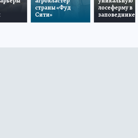
карьеры
агрокластер
уникальную
страны «Фуд
лосеферму в
и
Сити»
заповеднике!