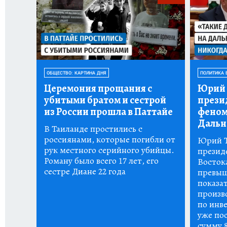
ОБЩЕСТВО: КАРТИНА ДНЯ
ПОЛИТИКА 
Церемония прощания с
Юрий 
убитыми братом и сестрой
прези
из России прошла в Паттайе
феном
Дальн
В Таиланде простились с
россиянами, которые погибли от
Юрий Т
рук местного серийного убийцы.
презид
Роману было всего 17 лет, его
Восток
сестре Диане 22 года
превыш
показа
произво
по инве
уже пос
сумму 