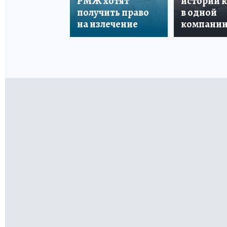
РМЖ хотят
истории 
получить право
в одной
на излечение
компани