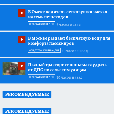
В Омске водитель легковушки наехал
на семь пешеходов
9 часов назад
ПРОИСШЕСТВИЯ И ЧП
В Москве раздают бесплатную воду для
комфорта пассажиров
10 часов назад
ОБЩЕСТВО: КАРТИНА ДНЯ
Пьяный тракторист попытался удрать
от ДПС по сельским улицам
10 часов назад
ПРОИСШЕСТВИЯ И ЧП
РЕКОМЕНДУЕМЫЕ
РЕКОМЕНДУЕМЫЕ