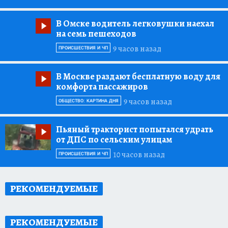
В Омске водитель легковушки наехал
на семь пешеходов
9 часов назад
ПРОИСШЕСТВИЯ И ЧП
В Москве раздают бесплатную воду для
комфорта пассажиров
9 часов назад
ОБЩЕСТВО: КАРТИНА ДНЯ
Пьяный тракторист попытался удрать
от ДПС по сельским улицам
10 часов назад
ПРОИСШЕСТВИЯ И ЧП
РЕКОМЕНДУЕМЫЕ
РЕКОМЕНДУЕМЫЕ