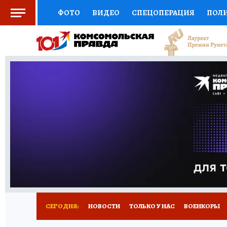
ФОТО
ВИДЕО
СПЕЦОПЕРАЦИЯ
ПОЛ
СОЦПОДДЕРЖКА
НАУКА
СПОРТ
КО
ВЫБОР ЭКСПЕРТОВ
ДОКТОР
ФИНАНС
КНИЖНАЯ ПОЛКА
ПРОГНОЗЫ НА СПОРТ
ПРЕСС-ЦЕНТР
НЕДВИЖИМОСТЬ
ТЕЛЕ
РАДИО КП
РЕКЛАМА
ТЕСТЫ
НОВОЕ 
СЕГОДНЯ:
НОВОСТИ
ТОЛЬКО У НАС
ВОЕНКОРЫ