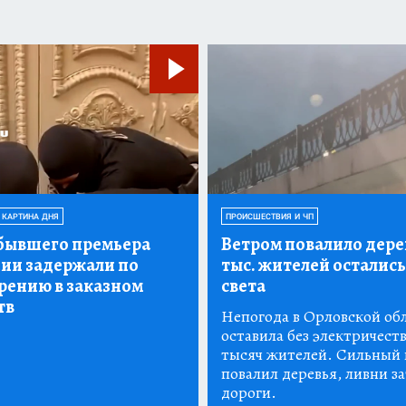
 КАРТИНА ДНЯ
ПРОИСШЕСТВИЯ И ЧП
бывшего премьера
Ветром повалило дерев
ии задержали по
тыс.
жителей остались
рению в заказном
света
тв
Непогода в Орловской об
оставила без электричеств
тысяч жителей. Сильный 
повалил деревья, ливни з
дороги.