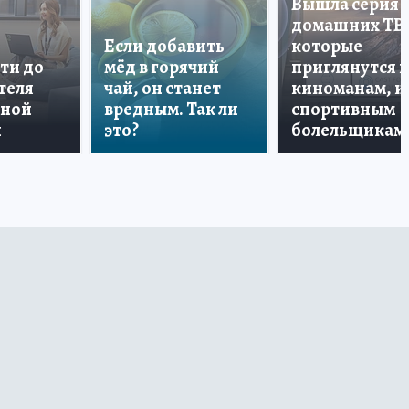
Вышла серия
домашних ТВ
Если добавить
которые
ти до
мёд в горячий
приглянутся 
теля
чай, он станет
киноманам, и
дной
вредным. Так ли
спортивным
и
это?
болельщикам