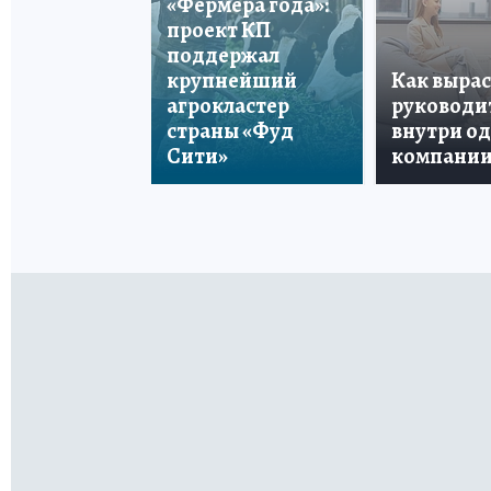
«Фермера года»:
проект КП
поддержал
крупнейший
Как вырас
агрокластер
руководи
страны «Фуд
внутри о
Сити»
компани