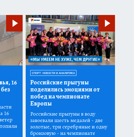
СПОРТ: НОВОСТИ И АНАЛИТИКА
ья, 16
Российские прыгуны
 без
поделились эмоциями от
побед на чемпионате
Европы
ласти
а 16
Российские прыгуны в воду
ветер
завоевали шесть медалей - две
атопили
золотые, три серебряные и одну
бронзовую - на чемпионате