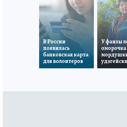
В России
У фанзы 
появилась
оморочка 
банковская карта
мордушки
для волонтеров
удэгейски