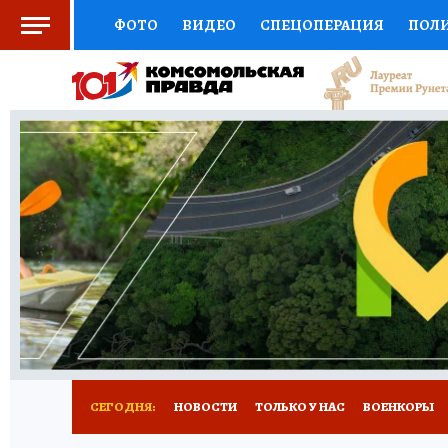
ФОТО
ВИДЕО
СПЕЦОПЕРАЦИЯ
ПОЛ
СОЦПОДДЕРЖКА
НАУКА
СПОРТ
КО
ВЫБОР ЭКСПЕРТОВ
ДОКТОР
ФИНАНС
КНИЖНАЯ ПОЛКА
ПРОГНОЗЫ НА СПОРТ
ПРЕСС-ЦЕНТР
НЕДВИЖИМОСТЬ
ТЕЛЕ
РАДИО КП
РЕКЛАМА
ТЕСТЫ
НОВОЕ 
СЕГОДНЯ:
НОВОСТИ
ТОЛЬКО У НАС
ВОЕНКОРЫ