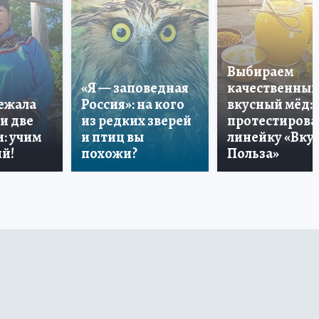
Выбираем
«Я — заповедная
качественный
лежала
Россия»: на кого
вкусный мёд:
и две
из редких зверей
протестирова
: учим
и птиц вы
линейку «Вкус
й!
похожи?
Польза»