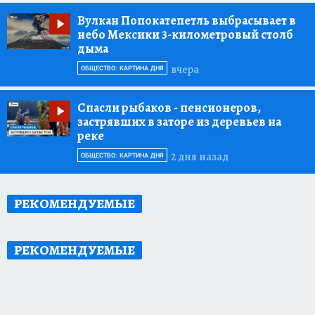
Вулкан Попокатепетль выбрасывает в
небо Мексики 3-километровый столб
дыма
вчера
ОБЩЕСТВО: КАРТИНА ДНЯ
Спасли рыбаков
- пенсионеров,
застрявших в заторе из деревьев на
реке
2 дня назад
ОБЩЕСТВО: КАРТИНА ДНЯ
РЕКОМЕНДУЕМЫЕ
РЕКОМЕНДУЕМЫЕ