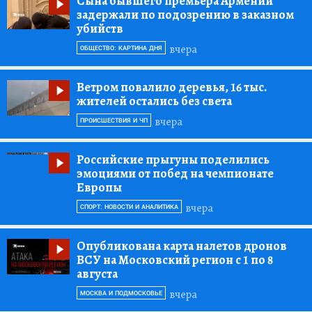
Сына бывшего премьера Армении
задержали по подозрению в заказном
убийств
вчера
ОБЩЕСТВО: КАРТИНА ДНЯ
Ветром повалило деревья, 16 тыс.
жителей остались без света
вчера
ПРОИСШЕСТВИЯ И ЧП
Российские прыгуны поделились
эмоциями от побед на чемпионате
Европы
вчера
СПОРТ: НОВОСТИ И АНАЛИТИКА
Опубликована карта налетов дронов
ВСУ на Московский регион с 1 по 8
августа
вчера
МОСКВА И ПОДМОСКОВЬЕ