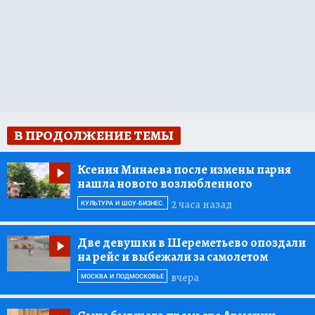
В ПРОДОЛЖЕНИЕ ТЕМЫ
Ксения Минаева после измены парня
нашла нового возлюбленного
2 часа назад
КУЛЬТУРА И ШОУ-БИЗНЕС.
Две девушки в Шереметьево опоздали
на рейс и выбежали за самолетом
вчера
МОСКВА И ПОДМОСКОВЬЕ