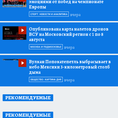
эмоциями от побед на чемпионате
Европы
вчера
СПОРТ: НОВОСТИ И АНАЛИТИКА
Опубликована карта налетов дронов
ВСУ на Московский регион с 1 по 8
августа
вчера
МОСКВА И ПОДМОСКОВЬЕ
Вулкан Попокатепетль выбрасывает в
небо Мексики 3-километровый столб
дыма
вчера
ОБЩЕСТВО: КАРТИНА ДНЯ
РЕКОМЕНДУЕМЫЕ
РЕКОМЕНДУЕМЫЕ