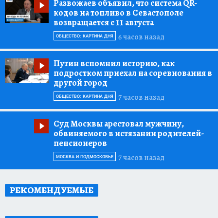
Развожаев объявил, что система QR-
кодов на топливо в Севастополе
возвращается с 11 августа
6 часов назад
ОБЩЕСТВО: КАРТИНА ДНЯ
Путин вспомнил историю, как
подростком приехал на соревнования в
другой город
7 часов назад
ОБЩЕСТВО: КАРТИНА ДНЯ
Суд Москвы арестовал мужчину,
обвиняемого в истязании родителей-
пенсионеров
7 часов назад
МОСКВА И ПОДМОСКОВЬЕ
РЕКОМЕНДУЕМЫЕ