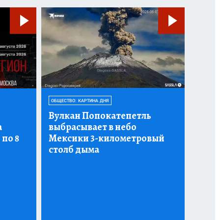
ОБЩЕСТВО: КАРТИНА ДНЯ
Вулкан Попокатепетль
а
выбрасывает в небо
 по 8
Мексики 3-километровый
столб дыма