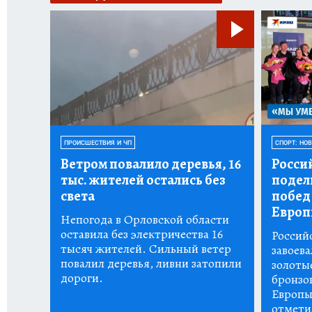
ПРОИСШЕСТВИЯ И ЧП
СПОРТ: НО
Ветром повалило деревья, 16
Росси
тыс.
жителей остались без
подел
света
побед
Европ
Непогода в Орловской области
оставила без электричества 16
Россий
тысяч жителей. Сильный ветер
завоева
повалил деревья, ливни затопили
золоты
дороги.
бронзо
Европы
отмети