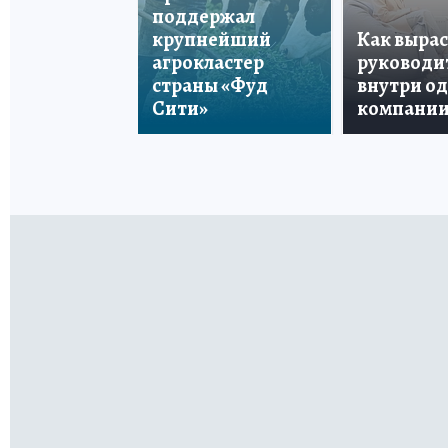
поддержал
крупнейший
Как вырас
агрокластер
руководи
страны «Фуд
внутри о
Сити»
компани