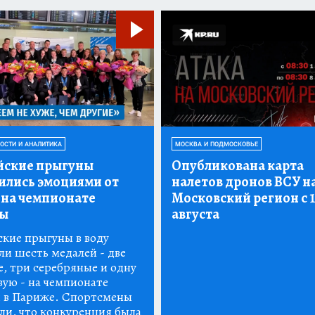
ВОСТИ И АНАЛИТИКА
МОСКВА И ПОДМОСКОВЬЕ
йские прыгуны
Опубликована карта
ились эмоциями от
налетов дронов ВСУ н
 на чемпионате
Московский регион с 1
ы
августа
ские прыгуны в воду
ли шесть медалей - две
е, три серебряные и одну
вую - на чемпионате
 в Париже. Спортсмены
ли, что конкуренция была