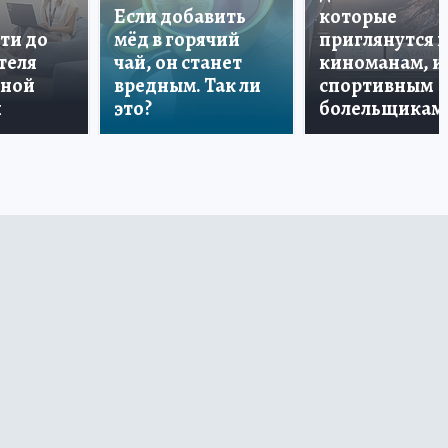
Если добавить
которые
ти до
мёд в горячий
приглянутся 
теля
чай, он станет
киноманам, и
дной
вредным. Так ли
спортивным
и
это?
болельщикам