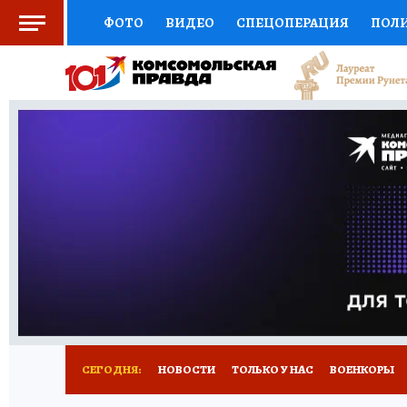
ФОТО
ВИДЕО
СПЕЦОПЕРАЦИЯ
ПОЛ
СОЦПОДДЕРЖКА
НАУКА
СПОРТ
КО
ВЫБОР ЭКСПЕРТОВ
ДОКТОР
ФИНАНС
КНИЖНАЯ ПОЛКА
ПРОГНОЗЫ НА СПОРТ
ПРЕСС-ЦЕНТР
НЕДВИЖИМОСТЬ
ТЕЛЕ
РАДИО КП
РЕКЛАМА
ТЕСТЫ
НОВОЕ 
СЕГОДНЯ:
НОВОСТИ
ТОЛЬКО У НАС
ВОЕНКОРЫ