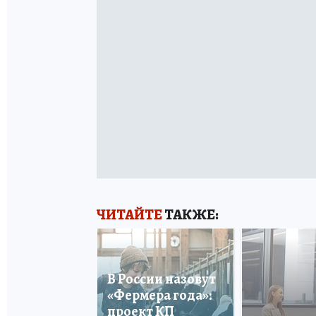
ЧИТАЙТЕ
ТАКЖЕ:
В России назовут
«Фермера года»:
проект КП