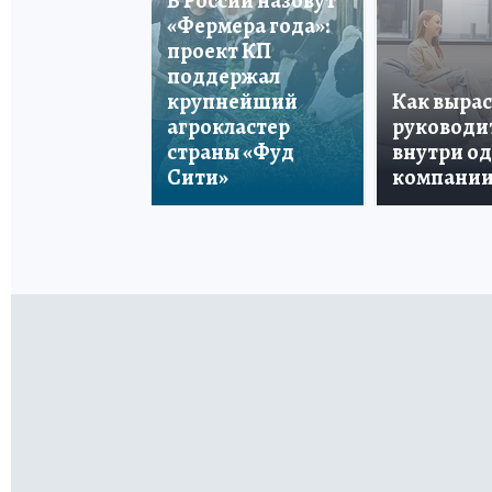
В России назовут
«Фермера года»:
проект КП
поддержал
крупнейший
Как вырас
агрокластер
руководи
страны «Фуд
внутри о
Сити»
компани