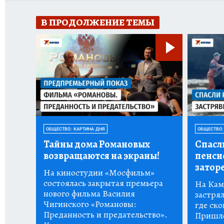
В ПРОДОЛЖЕНИЕ ТЕМЫ
ОБЩЕСТВО: КАРТИНА ДНЯ
ОБЩЕСТВО:
Тайны дома Романовых
Спасл
возвращаются на экраны!
пенси
заторе
На киностудии «Мосфильм»
состоялась закрытая премьера
На Кам
нового фильма Василия
застрял
Чигинского «Романовы:
где ско
Преданность и предательство».
Пришло