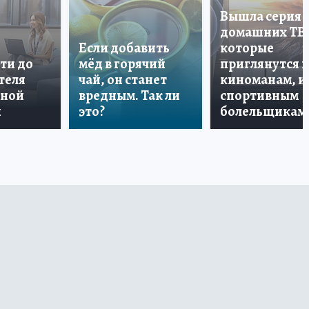
Вышла серия
домашних ТВ
Если добавить
которые
ти до
мёд в горячий
приглянутся 
теля
чай, он станет
киноманам, и
дной
вредным. Так ли
спортивным
и
это?
болельщикам