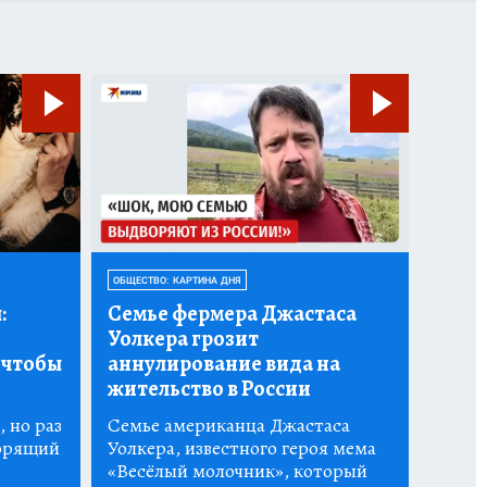
ОБЩЕСТВО: КАРТИНА ДНЯ
:
Семье фермера Джастаса
Уолкера грозит
 чтобы
аннулирование вида на
жительство в России
 но раз
Семье американца Джастаса
горящий
Уолкера, известного героя мема
«Весёлый молочник», который