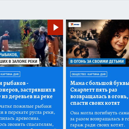
 КАРТИНА ДНЯ
ОБЩЕСТВО: КАРТИНА ДНЯ
и рыбаков
-
Мама с большой буквы
онеров, застрявших в
Скарлетт пять раз
 из деревьев на реке
возвращалась в огонь,
спасти своих котят
чатке пожилые рыбаки
и в перекате русла реки,
Она могла погибнуть сама,
пилась древесина.
за разом возвращалась в 
сь звонить спасателям,
гараж ради своих котят.