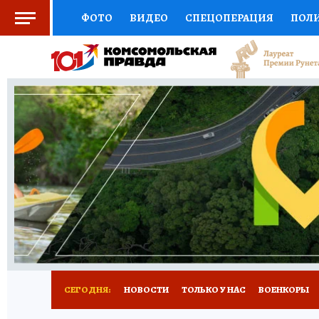
ФОТО
ВИДЕО
СПЕЦОПЕРАЦИЯ
ПОЛ
СОЦПОДДЕРЖКА
НАУКА
СПОРТ
КО
ВЫБОР ЭКСПЕРТОВ
ДОКТОР
ФИНАНС
КНИЖНАЯ ПОЛКА
ПРОГНОЗЫ НА СПОРТ
ПРЕСС-ЦЕНТР
НЕДВИЖИМОСТЬ
ТЕЛЕ
РАДИО КП
РЕКЛАМА
ТЕСТЫ
НОВОЕ 
СЕГОДНЯ:
НОВОСТИ
ТОЛЬКО У НАС
ВОЕНКОРЫ