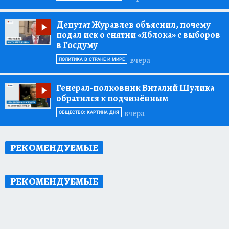
Депутат Журавлев объяснил, почему
подал иск о снятии «Яблока» с выборов
в Госдуму
вчера
ПОЛИТИКА В СТРАНЕ И МИРЕ
Генерал-полковник Виталий Шулика
обратился к подчинённым
вчера
ОБЩЕСТВО: КАРТИНА ДНЯ
РЕКОМЕНДУЕМЫЕ
РЕКОМЕНДУЕМЫЕ