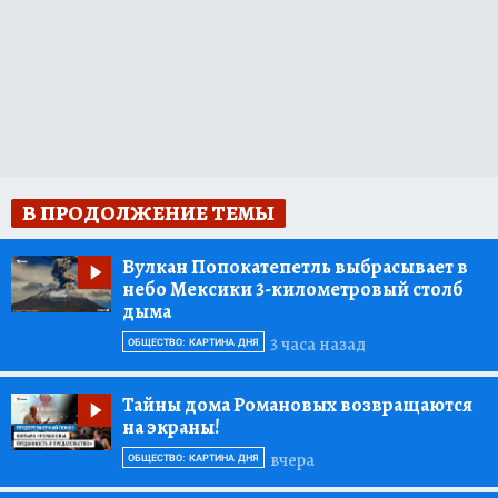
В ПРОДОЛЖЕНИЕ ТЕМЫ
Вулкан Попокатепетль выбрасывает в
небо Мексики 3-километровый столб
дыма
3 часа назад
ОБЩЕСТВО: КАРТИНА ДНЯ
Тайны дома Романовых возвращаются
на экраны!
вчера
ОБЩЕСТВО: КАРТИНА ДНЯ