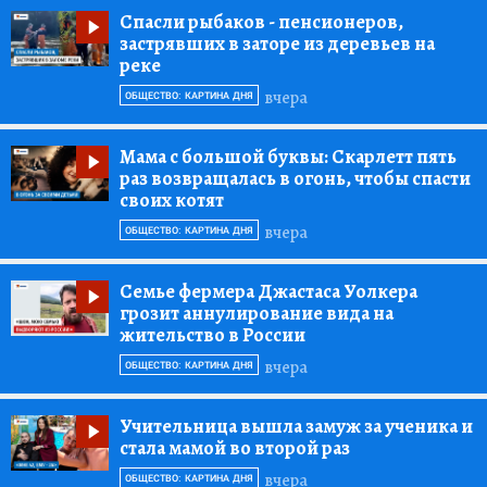
Спасли рыбаков
- пенсионеров,
застрявших в заторе из деревьев на
реке
вчера
ОБЩЕСТВО: КАРТИНА ДНЯ
Мама с большой буквы:
Скарлетт пять
раз возвращалась в огонь, чтобы спасти
своих котят
вчера
ОБЩЕСТВО: КАРТИНА ДНЯ
Семье фермера Джастаса Уолкера
грозит аннулирование вида на
жительство в России
вчера
ОБЩЕСТВО: КАРТИНА ДНЯ
Учительница вышла замуж за ученика и
стала мамой во второй раз
вчера
ОБЩЕСТВО: КАРТИНА ДНЯ