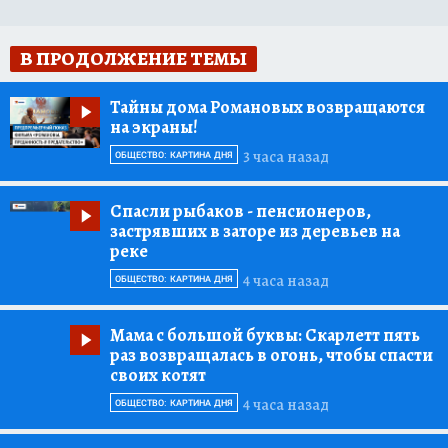
В ПРОДОЛЖЕНИЕ ТЕМЫ
Тайны дома Романовых возвращаются
на экраны!
3 часа назад
ОБЩЕСТВО: КАРТИНА ДНЯ
Спасли рыбаков
- пенсионеров,
застрявших в заторе из деревьев на
реке
4 часа назад
ОБЩЕСТВО: КАРТИНА ДНЯ
Мама с большой буквы:
Скарлетт пять
раз возвращалась в огонь, чтобы спасти
своих котят
4 часа назад
ОБЩЕСТВО: КАРТИНА ДНЯ