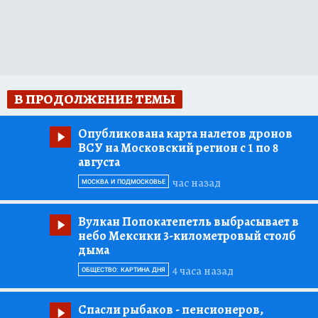
В ПРОДОЛЖЕНИЕ ТЕМЫ
Опубликована карта налетов дронов
ВСУ на Московский регион с 1 по 8
августа
час назад
МОСКВА И ПОДМОСКОВЬЕ
Вулкан Попокатепетль выбрасывает в
небо Мексики 3-километровый столб
дыма
4 часа назад
ОБЩЕСТВО: КАРТИНА ДНЯ
Спасли рыбаков
- пенсионеров,