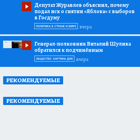
Депутат Журавлев объяснил, почему
подал иск о снятии «Яблока» с выборов
в Госдуму
вчера
ПОЛИТИКА В СТРАНЕ И МИРЕ
Генерал-полковник Виталий Шулика
обратился к подчинённым
вчера
ОБЩЕСТВО: КАРТИНА ДНЯ
РЕКОМЕНДУЕМЫЕ
РЕКОМЕНДУЕМЫЕ