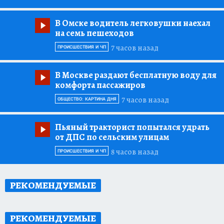
В Омске водитель легковушки наехал
на семь пешеходов
7 часов назад
ПРОИСШЕСТВИЯ И ЧП
В Москве раздают бесплатную воду для
комфорта пассажиров
7 часов назад
ОБЩЕСТВО: КАРТИНА ДНЯ
Пьяный тракторист попытался удрать
от ДПС по сельским улицам
8 часов назад
ПРОИСШЕСТВИЯ И ЧП
РЕКОМЕНДУЕМЫЕ
РЕКОМЕНДУЕМЫЕ