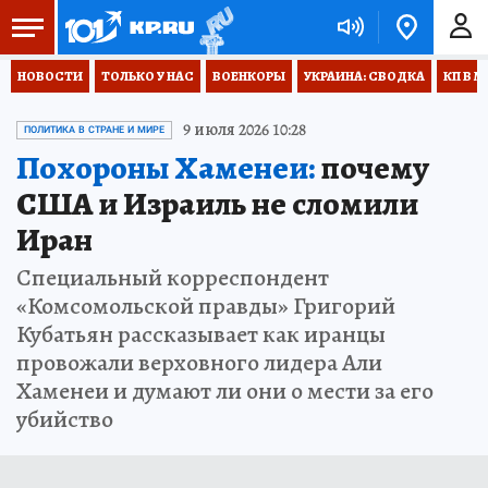
НОВОСТИ
ТОЛЬКО У НАС
ВОЕНКОРЫ
УКРАИНА: СВОДКА
КП В М
9 июля 2026 10:28
ПОЛИТИКА В СТРАНЕ И МИРЕ
Похороны Хаменеи:
почему
США и Израиль не сломили
Иран
Специальный корреспондент
«Комсомольской правды» Григорий
Кубатьян рассказывает как иранцы
провожали верховного лидера Али
Хаменеи и думают ли они о мести за его
убийство