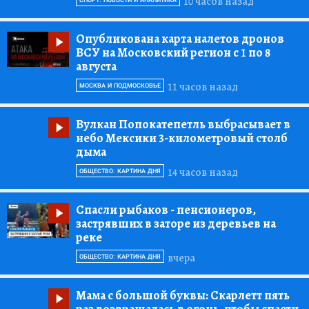
10 часов назад
СПОРТ: НОВОСТИ И АНАЛИТИКА
Опубликована карта налетов дронов
ВСУ на Московский регион с 1 по 8
августа
11 часов назад
МОСКВА И ПОДМОСКОВЬЕ
Вулкан Попокатепетль выбрасывает в
небо Мексики 3-километровый столб
дыма
14 часов назад
ОБЩЕСТВО: КАРТИНА ДНЯ
Спасли рыбаков
- пенсионеров,
застрявших в заторе из деревьев на
реке
вчера
ОБЩЕСТВО: КАРТИНА ДНЯ
Мама с большой буквы:
Скарлетт пять