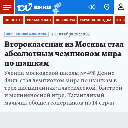
НОВОСТИ
ТОЛЬКО У НАС
ВОЕНКОРЫ
УКРАИНА: СВОДКА
КП В М
2 сентября 2022 8:32
СПОРТ: НОВОСТИ И АНАЛИТИКА
Второклассник из Москвы стал
абсолютным чемпионом мира
по шашкам
Ученик московской школы № 498 Денис
Филь стал чемпионом мира по шашкам в
трех дисциплинах: классической, быстрой
и молниеносной игре. Талантливый
мальчик обошел соперников из 14 стран