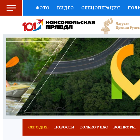
ФОТО
ВИДЕО
СПЕЦОПЕРАЦИЯ
ПОЛ
СОЦПОДДЕРЖКА
НАУКА
СПОРТ
КО
ВЫБОР ЭКСПЕРТОВ
ДОКТОР
ФИНАНС
КНИЖНАЯ ПОЛКА
ПРОГНОЗЫ НА СПОРТ
ПРЕСС-ЦЕНТР
НЕДВИЖИМОСТЬ
ТЕЛЕ
РАДИО КП
РЕКЛАМА
ТЕСТЫ
НОВОЕ 
СЕГОДНЯ:
НОВОСТИ
ТОЛЬКО У НАС
ВОЕНКОРЫ