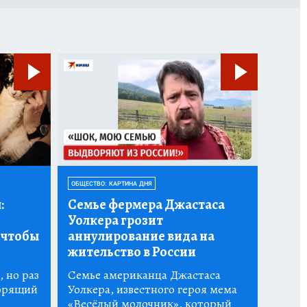
ОБЩЕСТВО: КАРТИНА ДНЯ
:
Семье фермера Джастаса
Уолкера грозит
 чтобы
аннулирование вида на
жительство в России
 но раз
Семье американца Джастаса
горящий
Уолкера, известного героя мема
«Весёлый молочник», который