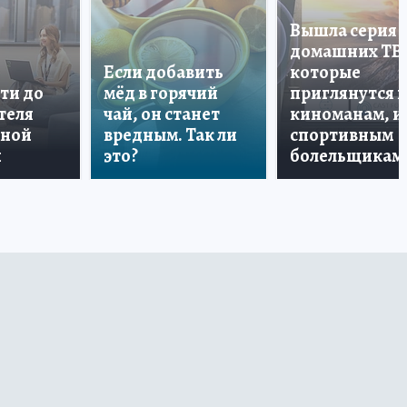
Вышла серия
домашних ТВ
Если добавить
которые
ти до
мёд в горячий
приглянутся 
теля
чай, он станет
киноманам, и
дной
вредным. Так ли
спортивным
и
это?
болельщикам