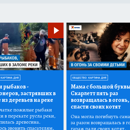
 КАРТИНА ДНЯ
ОБЩЕСТВО: КАРТИНА ДНЯ
и рыбаков
-
Мама с большой буквы
онеров, застрявших в
Скарлетт пять раз
 из деревьев на реке
возвращалась в огонь,
спасти своих котят
чатке пожилые рыбаки
и в перекате русла реки,
Она могла погибнуть сама,
пилась древесина.
за разом возвращалась в 
сь звонить спасателям,
гараж ради своих котят.