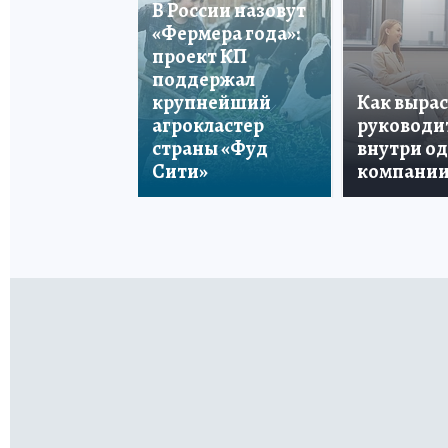
В России назовут
«Фермера года»:
проект КП
поддержал
крупнейший
Как вырас
агрокластер
руководи
страны «Фуд
внутри о
Сити»
компани