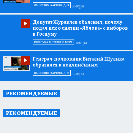
вчера
ОБЩЕСТВО: КАРТИНА ДНЯ
Депутат Журавлев объяснил, почему
подал иск о снятии «Яблока» с выборов
в Госдуму
вчера
ПОЛИТИКА В СТРАНЕ И МИРЕ
Генерал-полковник Виталий Шулика
обратился к подчинённым
вчера
ОБЩЕСТВО: КАРТИНА ДНЯ
РЕКОМЕНДУЕМЫЕ
РЕКОМЕНДУЕМЫЕ