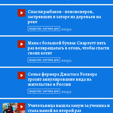
Спасли рыбаков
- пенсионеров,
застрявших в заторе из деревьев на
реке
вчера
ОБЩЕСТВО: КАРТИНА ДНЯ
Мама с большой буквы:
Скарлетт пять
раз возвращалась в огонь, чтобы спасти
своих котят
вчера
ОБЩЕСТВО: КАРТИНА ДНЯ
Семье фермера Джастаса Уолкера
грозит аннулирование вида на
жительство в России
вчера
ОБЩЕСТВО: КАРТИНА ДНЯ
Учительница вышла замуж за ученика и
стала мамой во второй раз