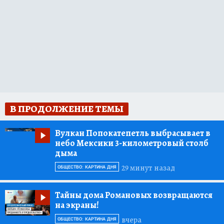
В ПРОДОЛЖЕНИЕ ТЕМЫ
Вулкан Попокатепетль выбрасывает в
небо Мексики 3-километровый столб
дыма
29 минут назад
ОБЩЕСТВО: КАРТИНА ДНЯ
Тайны дома Романовых возвращаются
на экраны!
вчера
ОБЩЕСТВО: КАРТИНА ДНЯ