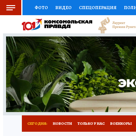
ФОТО
ВИДЕО
СПЕЦОПЕРАЦИЯ
ПОЛ
СОЦПОДДЕРЖКА
НАУКА
СПОРТ
КО
ВЫБОР ЭКСПЕРТОВ
ДОКТОР
ФИНАНС
КНИЖНАЯ ПОЛКА
ПРОГНОЗЫ НА СПОРТ
ПРЕСС-ЦЕНТР
НЕДВИЖИМОСТЬ
ТЕЛЕ
РАДИО КП
РЕКЛАМА
ТЕСТЫ
НОВОЕ 
СЕГОДНЯ:
НОВОСТИ
ТОЛЬКО У НАС
ВОЕНКОРЫ