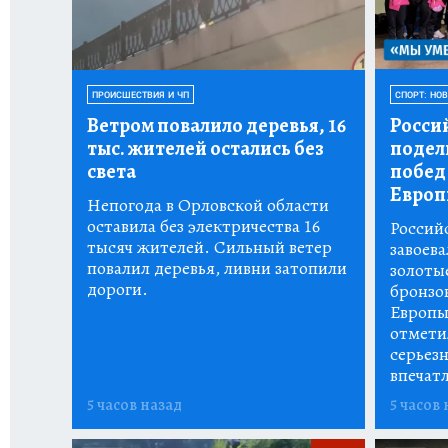
ПРОИСШЕСТВИЯ И ЧП
СПОРТ: НО
Ветром повалило деревья, 16
Росси
тыс.
жителей остались без
подел
света
побед
Европ
Непогода в Орловской области
оставила без электричества 16
Россий
тысяч жителей. Сильный ветер
завоева
повалил деревья, ливни затопили
золоты
дороги.
бронзо
Европы
отмети
серьез
впечат
5 часов назад
5 часов 