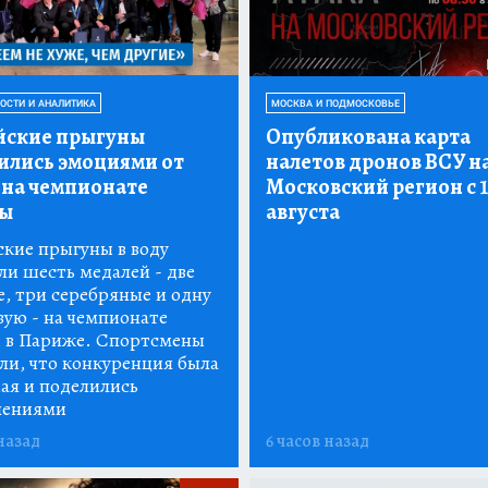
ВОСТИ И АНАЛИТИКА
МОСКВА И ПОДМОСКОВЬЕ
йские прыгуны
Опубликована карта
ились эмоциями от
налетов дронов ВСУ н
 на чемпионате
Московский регион с 1
ы
августа
ские прыгуны в воду
ли шесть медалей - две
е, три серебряные и одну
вую - на чемпионате
 в Париже. Спортсмены
ли, что конкуренция была
ная и поделились
лениями
назад
6 часов назад