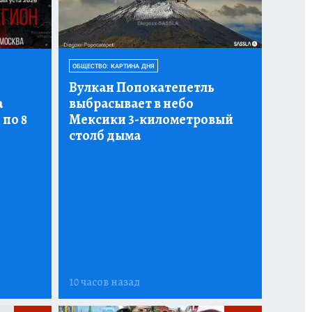
ОБЩЕСТВО: КАРТИНА ДНЯ
Вулкан Попокатепетль
а
выбрасывает в небо
 по 8
Мексики 3-километровый
столб дыма
10 часов назад