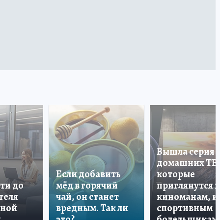
Вышла серия
домашних ТВ
Если добавить
которые
ти до
мёд в горячий
приглянутся 
теля
чай, он станет
киноманам, и
дной
вредным. Так ли
спортивным
и
это?
болельщикам