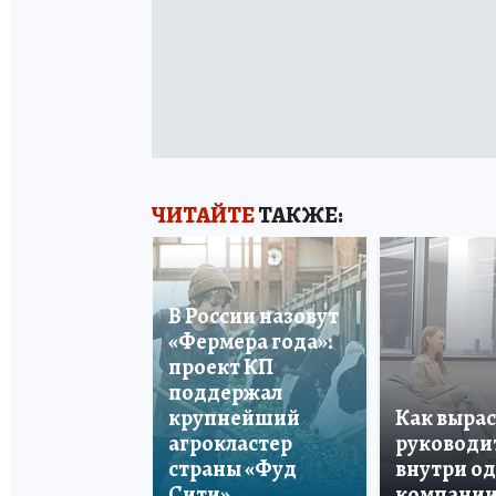
ЧИТАЙТЕ
ТАКЖЕ:
В России назовут
«Фермера года»:
проект КП
поддержал
крупнейший
Как вырас
агрокластер
руководи
страны «Фуд
внутри о
Сити»
компани