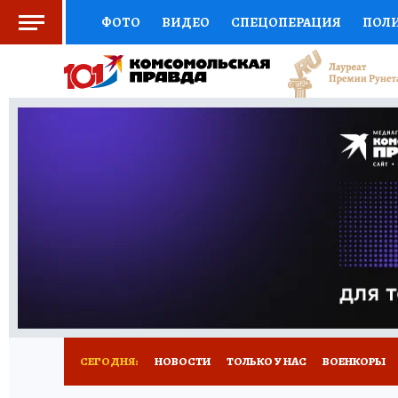
ФОТО
ВИДЕО
СПЕЦОПЕРАЦИЯ
ПОЛ
СОЦПОДДЕРЖКА
НАУКА
СПОРТ
КО
ВЫБОР ЭКСПЕРТОВ
ДОКТОР
ФИНАНС
КНИЖНАЯ ПОЛКА
ПРОГНОЗЫ НА СПОРТ
ПРЕСС-ЦЕНТР
НЕДВИЖИМОСТЬ
ТЕЛЕ
РАДИО КП
РЕКЛАМА
ТЕСТЫ
НОВОЕ 
СЕГОДНЯ:
НОВОСТИ
ТОЛЬКО У НАС
ВОЕНКОРЫ