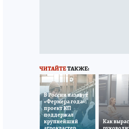
ЧИТАЙТЕ
ТАКЖЕ:
В России назовут
«Фермера года»:
проект КП
поддержал
крупнейший
Как вырас
агрокластер
руководи