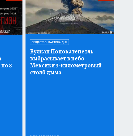
ОБЩЕСТВО: КАРТИНА ДНЯ
Вулкан Попокатепетль
а
выбрасывает в небо
 по 8
Мексики 3-километровый
столб дыма