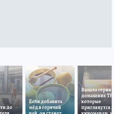
Вышла серия
домашних ТВ
Если добавить
которые
ти до
мёд в горячий
приглянутся 
теля
чай, он станет
киноманам, и