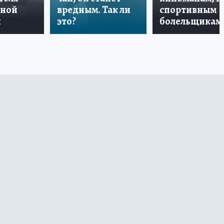
дной
вредным. Так ли
спортивным
и
это?
болельщикам