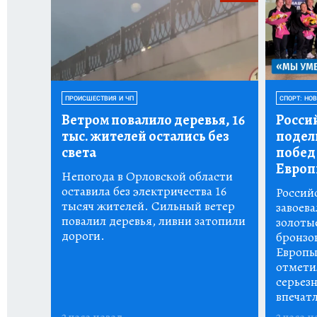
ПРОИСШЕСТВИЯ И ЧП
СПОРТ: НО
Ветром повалило деревья, 16
Росси
тыс.
жителей остались без
подел
света
побед
Европ
Непогода в Орловской области
оставила без электричества 16
Россий
тысяч жителей. Сильный ветер
завоева
повалил деревья, ливни затопили
золоты
дороги.
бронзо
Европы
отмети
серьез
впечат