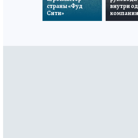
страны «Фуд
внутри о
Сити»
компани