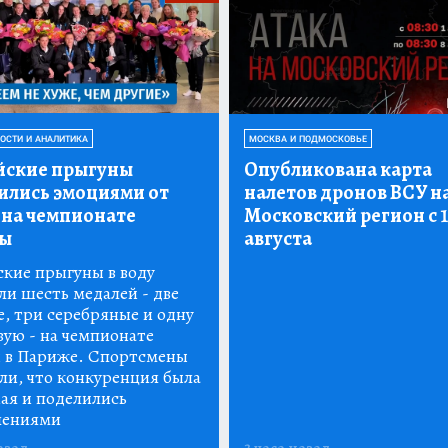
ВОСТИ И АНАЛИТИКА
МОСКВА И ПОДМОСКОВЬЕ
йские прыгуны
Опубликована карта
ились эмоциями от
налетов дронов ВСУ н
 на чемпионате
Московский регион с 1
ы
августа
ские прыгуны в воду
ли шесть медалей - две
е, три серебряные и одну
вую - на чемпионате
 в Париже. Спортсмены
ли, что конкуренция была
ная и поделились
лениями