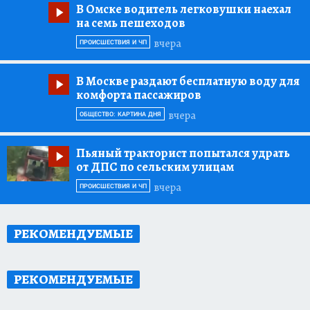
В Омске водитель легковушки наехал
на семь пешеходов
вчера
ПРОИСШЕСТВИЯ И ЧП
В Москве раздают бесплатную воду для
комфорта пассажиров
вчера
ОБЩЕСТВО: КАРТИНА ДНЯ
Пьяный тракторист попытался удрать
от ДПС по сельским улицам
вчера
ПРОИСШЕСТВИЯ И ЧП
РЕКОМЕНДУЕМЫЕ
РЕКОМЕНДУЕМЫЕ