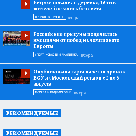
Ветром повалило деревья, 16 тыс.
жителей остались без света
вчера
ПРОИСШЕСТВИЯ И ЧП
Российские прыгуны поделились
эмоциями от побед на чемпионате
Европы
вчера
СПОРТ: НОВОСТИ И АНАЛИТИКА
Опубликована карта налетов дронов
ВСУ на Московский регион с 1 по 8
августа
вчера
МОСКВА И ПОДМОСКОВЬЕ
РЕКОМЕНДУЕМЫЕ
РЕКОМЕНДУЕМЫЕ