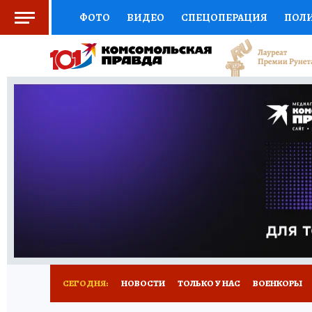
ФОТО
ВИДЕО
СПЕЦОПЕРАЦИЯ
ПОЛ
СОЦПОДДЕРЖКА
НАУКА
СПОРТ
КО
ВЫБОР ЭКСПЕРТОВ
ДОКТОР
ФИНАНС
КНИЖНАЯ ПОЛКА
ПРОГНОЗЫ НА СПОРТ
ПРЕСС-ЦЕНТР
НЕДВИЖИМОСТЬ
ТЕЛЕ
РАДИО КП
РЕКЛАМА
ТЕСТЫ
НОВОЕ 
СЕГОДНЯ:
НОВОСТИ
ТОЛЬКО У НАС
ВОЕНКОРЫ