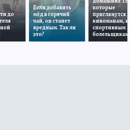
домашних ТВ
Если добавить
которые
ти до
мёд в горячий
приглянутся 
теля
чай, он станет
киноманам, и
дной
вредным. Так ли
спортивным
и
это?
болельщикам