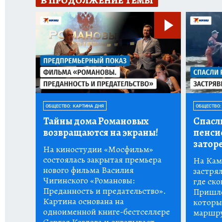
В ПРОДОЛЖЕНИЕ ТЕМЫ
ОБЩЕСТВО: КАРТИНА ДНЯ
ОБЩЕСТВО:
Тайны дома Романовых
Спасл
возвращаются на экраны!
пенси
заторе
На киностудии «Мосфильм»
состоялась закрытая премьера
На Кам
нового фильма Василия
застрял
Чигинского «Романовы:
где ско
Преданность и предательство».
Пришло
Картина основана на
которы
одноименной книге-бестселлере
маршру
Сергея Козлова и охватывает