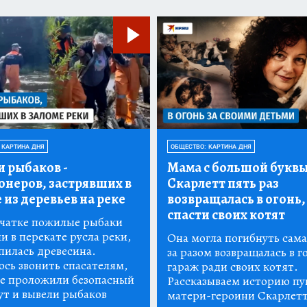
 КАРТИНА ДНЯ
ОБЩЕСТВО: КАРТИНА ДНЯ
и рыбаков
-
Мама с большой буквы
онеров, застрявших в
Скарлетт пять раз
 из деревьев на реке
возвращалась в огонь,
спасти своих котят
чатке пожилые рыбаки
и в перекате русла реки,
Она могла погибнуть сама,
пилась древесина.
за разом возвращалась в 
сь звонить спасателям,
гараж ради своих котят.
е проложили безопасный
Рассказываем историю п
т и вывели рыбаков
матери-героини Скарлет