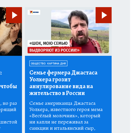
ОБЩЕСТВО: КАРТИНА ДНЯ
:
Семье фермера Джастаса
Уолкера грозит
 чтобы
аннулирование вида на
жительство в России
 но раз
Семье американца Джастаса
горящий
Уолкера, известного героя мема
«Весёлый молочник», который
ушистой
ни капли не переживал за
т
санкции и итальянский сыр,