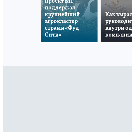
проект КП
поддержал
крупнейший
Как вырас
агрокластер
руководи
страны «Фуд
внутри о
Сити»
компани