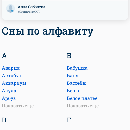
Алла Соболева
Журналист КП
Сны по алфавиту
А
Б
Авария
Бабушка
Автобус
Баня
Аквариум
Бассейн
Акула
Белка
Арбуз
Белое платье
Показать еще
Показать еще
В
Г