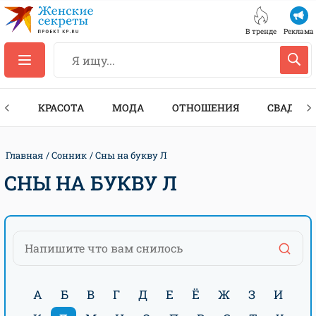
В тренде
Реклама
ТЫ
КРАСОТА
МОДА
ОТНОШЕНИЯ
СВАДЬБА
Главная
Сонник
Сны на букву Л
СНЫ НА БУКВУ Л
А
Б
В
Г
Д
Е
Ё
Ж
З
И