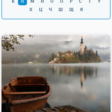
К
Л
М
Н
О
П
Р
С
Т
У
Х
Ц
Ч
Ш
Щ
Я