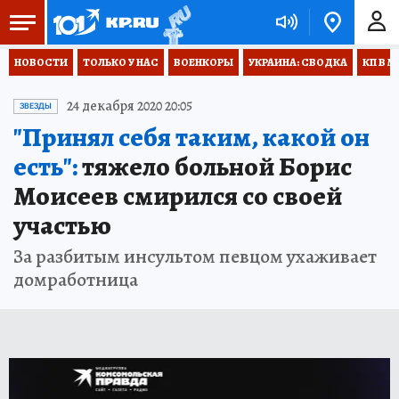
НОВОСТИ
ТОЛЬКО У НАС
ВОЕНКОРЫ
УКРАИНА: СВОДКА
КП В М
24 декабря 2020 20:05
ЗВЕЗДЫ
"Принял себя таким, какой он
есть":
тяжело больной Борис
Моисеев смирился со своей
участью
За разбитым инсультом певцом ухаживает
домработница