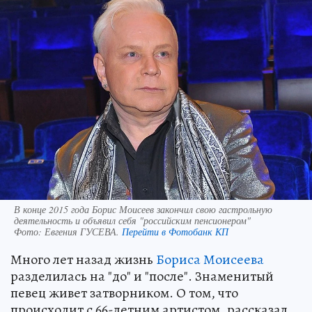
В конце 2015 года Борис Моисеев закончил свою гастрольную
деятельность и объявил себя "российским пенсионером"
Фото:
Евгения ГУСЕВА.
Перейти в Фотобанк КП
Много лет назад жизнь
Бориса Моисеева
разделилась на "до" и "после". Знаменитый
певец живет затворником. О том, что
происходит с 66-летним артистом, рассказал