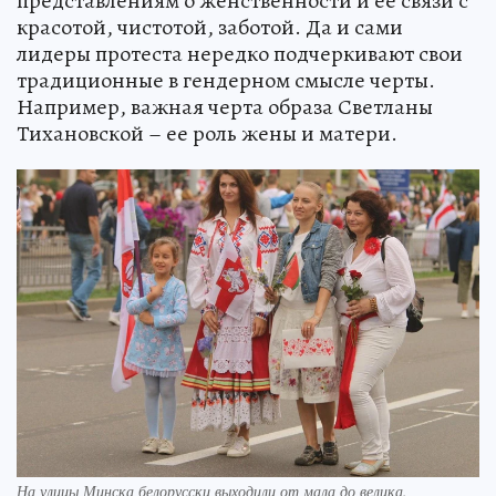
представлениям о женственности и ее связи с
красотой, чистотой, заботой. Да и сами
лидеры протеста нередко подчеркивают свои
традиционные в гендерном смысле черты.
Например, важная черта образа Светланы
Тихановской – ее роль жены и матери.
На улицы Минска белорусски выходили от мала до велика.