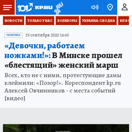
НОВОСТИ
ТОЛЬКО У НАС
ВОЕНКОРЫ
УКРАИНА: СВОДКА
КП В М
19 сентября 2020 16:45
ПОЛИТИКА
«Девочки, работаем
ножками!»:
В Минске прошел
«блестящий» женский марш
Всех, кто не с ними, протестующие дамы
клеймили: «Позор!». Кореспондент kp.ru
Алексей Овчинников - с места событий
[видео]