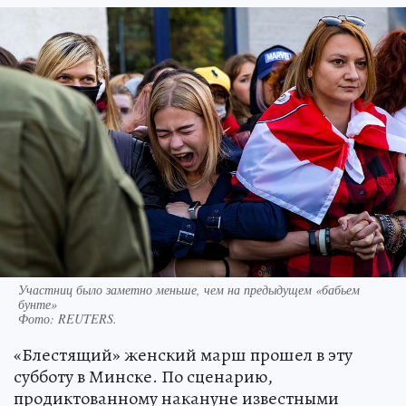
Участниц было заметно меньше, чем на предыдущем «бабьем
бунте»
Фото:
REUTERS.
«Блестящий» женский марш прошел в эту
субботу в Минске. По сценарию,
продиктованному накануне известными