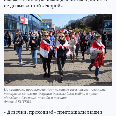
ее до вызванной «скорой».
По сценарию, продиктованному накануне известными польскими
телеграмм-каналами, девушки должны были выйти в ярких
одеждах и блестках, отсюда и название
Фото:
REUTERS.
- Девочки, проходим! - приглашали люди в