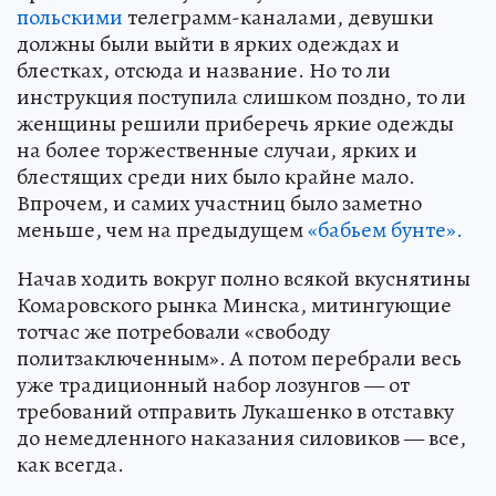
польскими
телеграмм-каналами, девушки
должны были выйти в ярких одеждах и
блестках, отсюда и название. Но то ли
инструкция поступила слишком поздно, то ли
женщины решили приберечь яркие одежды
на более торжественные случаи, ярких и
блестящих среди них было крайне мало.
Впрочем, и самих участниц было заметно
меньше, чем на предыдущем
«бабьем бунте».
Начав ходить вокруг полно всякой вкуснятины
Комаровского рынка Минска, митингующие
тотчас же потребовали «свободу
политзаключенным». А потом перебрали весь
уже традиционный набор лозунгов — от
требований отправить Лукашенко в отставку
до немедленного наказания силовиков — все,
как всегда.