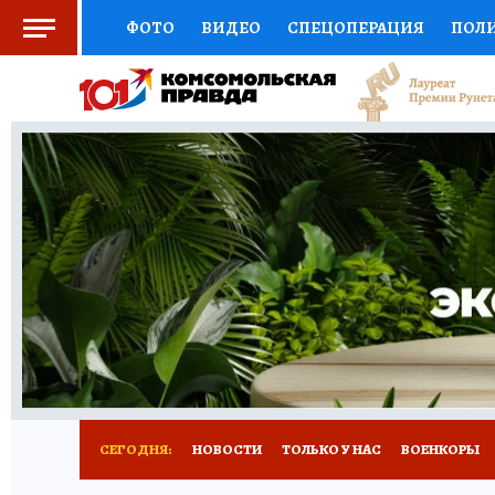
ФОТО
ВИДЕО
СПЕЦОПЕРАЦИЯ
ПОЛ
СОЦПОДДЕРЖКА
НАУКА
СПОРТ
КО
ВЫБОР ЭКСПЕРТОВ
ДОКТОР
ФИНАНС
КНИЖНАЯ ПОЛКА
ПРОГНОЗЫ НА СПОРТ
ПРЕСС-ЦЕНТР
НЕДВИЖИМОСТЬ
ТЕЛЕ
РАДИО КП
РЕКЛАМА
ТЕСТЫ
НОВОЕ 
СЕГОДНЯ:
НОВОСТИ
ТОЛЬКО У НАС
ВОЕНКОРЫ