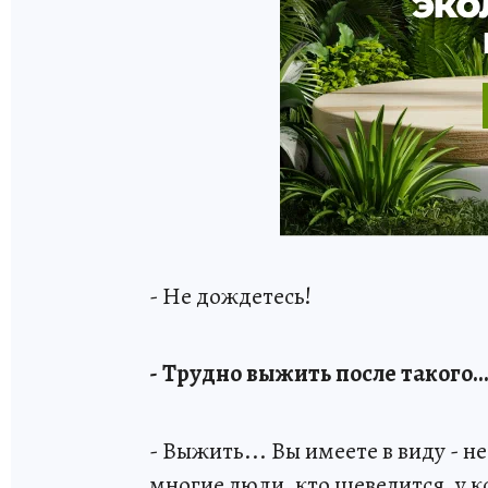
- Не дождетесь!
- Трудно выжить после такого..
- Выжить... Вы имеете в виду - не
многие люди, кто шевелится, у к