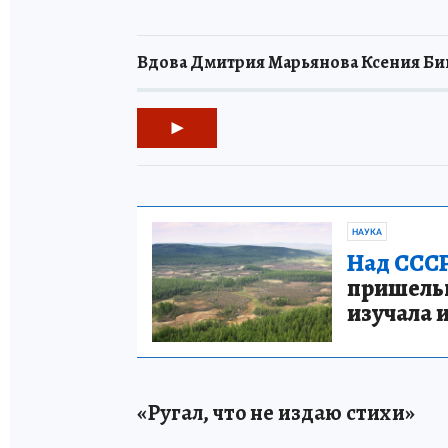
Вдова Дмитрия Марьянова Ксения Бик:
НАУКА
Над СССР
пришельце
изучала 
«Ругал, что не издаю стихи»