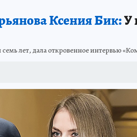
ьянова Ксения Бик:
У 
 семь лет, дала откровенное интервью «Ко