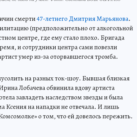
ричин смерти
47-летнего Дмитрия Марьянова
.
илитацию (предположительно от алкогольной
тном центре, где ему стало плохо. Бригада
время, и сотрудники центра сами повезли
артист умер из-за оторвавшегося тромба.
мусолить на разных ток-шоу. Бывшая близкая
Ирина Лобачева обвинила вдову артиста
хотела завладеть наследством звезды и была
ма Ксения на нападки не отвечала. И лишь
«Комсомолке» о том, что ей довелось пережить.