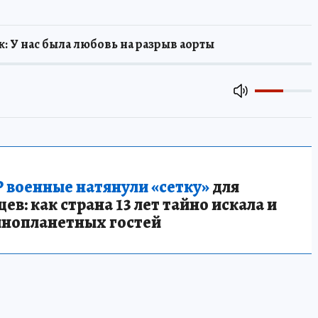
 У нас была любовь на разрыв аорты
 военные натянули «сетку»
для
в: как страна 13 лет тайно искала и
инопланетных гостей