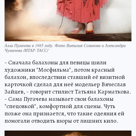
Алла Пугачева в 1985 году. Фото Виталия Созинова и Александра
Чумичева /ИТАР-ТАСС/
- Сначала балахоны для певицы шили
художники "Мосфильма", потом красный
балахон, впоследствии ставший её визитной
карточкой сделал для неё модельер Вячеслав
Зайцев, - говорит стилист Татьяна Карматкова.
- Сама Пугачева называет свои балахоны
"спецовкой", комфортной для сцены. Чуть
позже она признается, что такие одеяния ей
помогали отводить взоры от лишних кило.