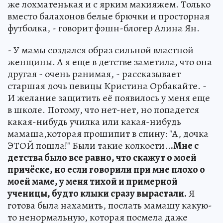
же лохматенькая и с ярким макияжем. Только
вместо балахонов белые брючки и просторная
футболка, - говорит фэшн-блогер Алина Ян.
- У мамы создался образ сильной властной
женщины. А я еще в детстве заметила, что она
другая - очень ранимая, - рассказывает
старшая дочь певицы Кристина Орбакайте. -
И желание защитить её появилось у меня еще
в школе. Потому, что нет-нет, но попадется
какая-нибудь училка или какая-нибудь
мамаша,которая прошипит в спину: "А, дочка
ЭТОЙ пошла!" Были такие колкости..
.Мне с
детства было все равно, что скажут о моей
причёске, но если говорили при мне плохо о
моей маме, у меня тихой и примерной
ученицы, будто клыки сразу вырастали.
Я
готова была нахамить, послать мамашу какую-
то ненормальную, которая посмела даже