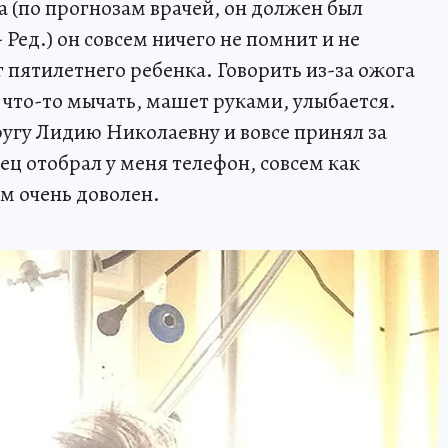
а (по прогнозам врачей, он должен был
- Ред.) он совсем ничего не помнит и не
г пятилетнего ребенка. Говорить из-за ожога
 что-то мычать, машет руками, улыбается.
пругу Лидию Николаевну и вовсе принял за
ец отобрал у меня телефон, совсем как
им очень доволен.