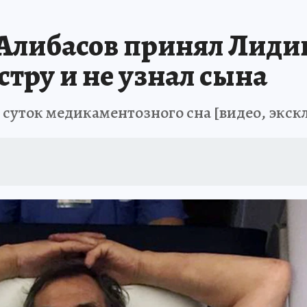
Алибасов принял Лиди
тру и не узнал сына
 суток медикаментозного сна [видео, экск