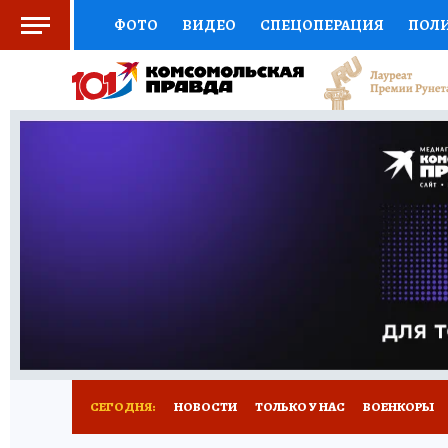
ФОТО
ВИДЕО
СПЕЦОПЕРАЦИЯ
ПОЛ
СОЦПОДДЕРЖКА
НАУКА
СПОРТ
КО
ВЫБОР ЭКСПЕРТОВ
ДОКТОР
ФИНАНС
КНИЖНАЯ ПОЛКА
ПРОГНОЗЫ НА СПОРТ
ПРЕСС-ЦЕНТР
НЕДВИЖИМОСТЬ
ТЕЛЕ
РАДИО КП
РЕКЛАМА
ТЕСТЫ
НОВОЕ 
СЕГОДНЯ:
НОВОСТИ
ТОЛЬКО У НАС
ВОЕНКОРЫ