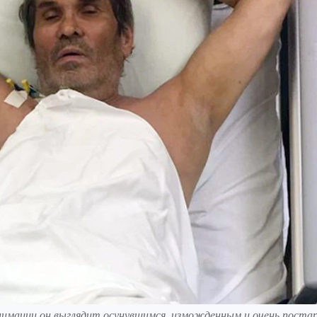
анимации он выглядит осунувшимся, изможденным и очень поста