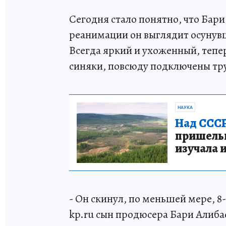
Сегодня стало понятно, что Бари
реанимации он выглядит осунув
Всегда яркий и ухоженный, тепе
синяки, повсюду подключены тру
НАУКА
Над СССР
пришельце
изучала 
- Он скинул, по меньшей мере, 8-
kp.ru сын продюсера Бари Алиба