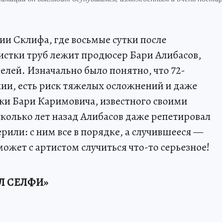
и Склифа, где восьмые сутки после
истки труб лежит продюсер Бари Алибасов,
лей. Изначально было понятно, что 72-
нии, есть риск тяжелых осложнений и даже
ки Бари Каримовича, известного своими
олько лет назад Алибасов даже репетировал
ерили: с ним все в порядке, а случившееся —
ожет с артистом случиться что-то серьезное!
Л СЕЛФИ»