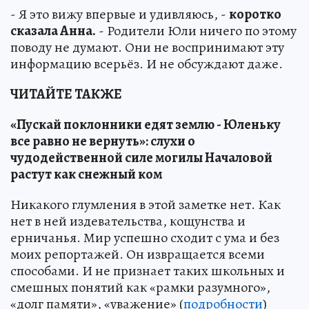
- Я это вижу впервые и удивляюсь, -
коротко
сказала Анна.
- Родители Юли ничего по этому
поводу не думают. Они не воспринимают эту
информацию всерьёз. И не обсуждают даже.
ЧИТАЙТЕ ТАКЖЕ
«Пускай поклонники едят землю - Юленьку
все равно не вернуть»: слухи о
чудодейственной силе могилы Началовой
растут как снежный ком
Никакого глумления в этой заметке нет. Как
нет в ней издевательства, кощунства и
ерничанья. Мир успешно сходит с ума и без
моих репортажей. Он извращается всеми
способами. И не признает таких школьных и
смешных понятий как «рамки разумного»,
«долг памяти», «уважение» (
подробности
)