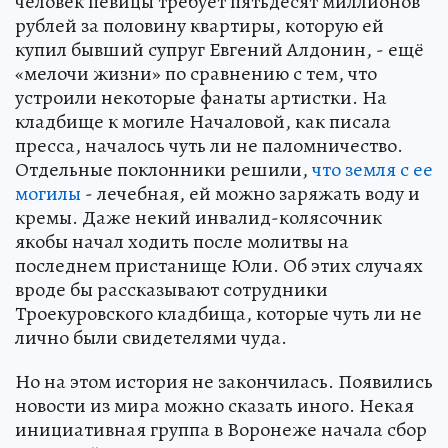
человек певицы требует пятьдесят миллионов
рублей за половину квартиры, которую ей
купил бывший супруг Евгений Алдонин, - ещё
«мелочи жизни» по сравнению с тем, что
устроили некоторые фанаты артистки. На
кладбище к могиле Началовой, как писала
пресса, началось чуть ли не паломничество.
Отдельные поклонники решили,
что земля с ее
могилы
- лечебная, ей можно заряжать воду и
кремы. Даже некий инвалид-колясочник
якобы начал ходить после молитвы на
последнем пристанище Юли. Об этих случаях
вроде бы рассказывают сотрудники
Троекуровского кладбища, которые чуть ли не
лично были свидетелями чуда.
Но на этом история не закончилась. Появились
новости из мира можно сказать иного. Некая
инициативная группа в Воронеже начала сбор