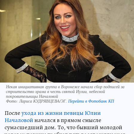
Некая инициативная группа в Воронеже начала сбор подписей за
строительство храма в честь святой Иулии, небесной
покровительницы Началовой
Фото:
Лариса КУДРЯВЦЕВА/ЭГ.
Перейти в Фотобанк КП
После
ухода из жизни певицы Юлии
Началовой
начался в прямом смысле
сумасшедший дом. То, что бывший молодой