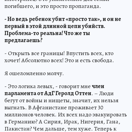
погибшего, и это просто пропаганда.
- Но ведь ребенок убит «просто так», и он не
первый в этой длинной цепи убийств.
Проблема-то реальна! Что же ты
предлагаешь?
- Открыть все границы! Впустить всех, кто
хочет! Абсолютно всех! Это и есть свобода.
Я ошеломленно молчу.
- Это логика левых, - говорит мне
член
парламента от АдГ Геролд Оттен
. – Люди
бегут от войны и нищеты, значит, их нельзя
выгнать. В Афганистане проживает 30
миллионов человек. Их всех надо эвакуировать
в Германию? А Сирия, Ирак, Нигерия, Гана,
Пакистан? Чем дальше, тем хуже. Теперь к