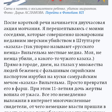
Свечи в память о восьмилетнем ребенке, убитом мигрантом.
Фото:
Дарья АСЛАМОВА.
Перейти в Фотобанк КП
После короткой речи начинается двухчасовая
акция молчания. Я перешептываюсь с моими
соседями, которые совершенно шокированы
недавним зверским убийством в Штутгарте
«казаха» (так упорно называют «русского
немца» Вильгельма местные медиа. Мол, не
немца убили, а какого-то чужого казаха.)
Прямо в городе, днем, на глазах у множества
людей беженец с фальшивым сирийским
паспортом изрубил на куски самурайским
мечом «казаха» Вильгельма. Просто превратил
его в фарш. При этом 11-летняя дочь жертвы
вопила от ужаса. Все это немедленно
выложили в интернет многочисленные
свидетели, от чего немецкие власти пришли в