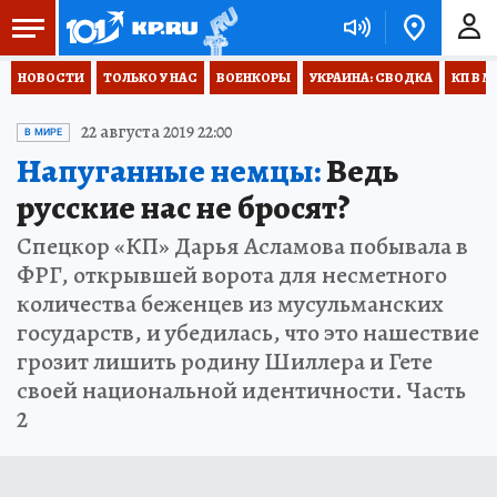
НОВОСТИ
ТОЛЬКО У НАС
ВОЕНКОРЫ
УКРАИНА: СВОДКА
КП В М
22 августа 2019 22:00
В МИРЕ
Напуганные немцы:
Ведь
русские нас не бросят?
Спецкор «КП» Дарья Асламова побывала в
ФРГ, открывшей ворота для несметного
количества беженцев из мусульманских
государств, и убедилась, что это нашествие
грозит лишить родину Шиллера и Гете
своей национальной идентичности. Часть
2