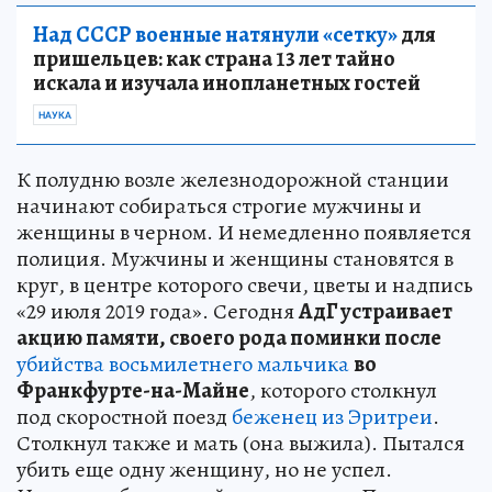
Над СССР военные натянули «сетку»
для
пришельцев: как страна 13 лет тайно
искала и изучала инопланетных гостей
НАУКА
К полудню возле железнодорожной станции
начинают собираться строгие мужчины и
женщины в черном. И немедленно появляется
полиция. Мужчины и женщины становятся в
круг, в центре которого свечи, цветы и надпись
«29 июля 2019 года». Сегодня
АдГ устраивает
акцию памяти, своего рода поминки после
убийства восьмилетнего мальчика
во
Франкфурте-на-Майне
, которого столкнул
под скоростной поезд
беженец из Эритреи
.
Столкнул также и мать (она выжила). Пытался
убить еще одну женщину, но не успел.