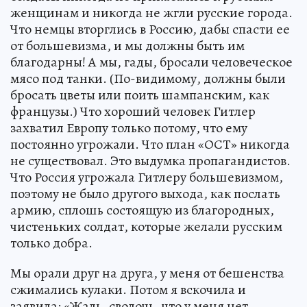
женщинам и никогда не жгли русские города.
Что немцы вторглись в Россию, дабы спасти ее
от большевизма, и мы должны быть им
благодарны! А мы, гады, бросали человеческое
мясо под танки. (По-видимому, должны были
бросать цветы или поить шампанским, как
французы.) Что хороший человек Гитлер
захватил Европу только потому, что ему
постоянно угрожали. Что план «ОСТ» никогда
не существовал. Это выдумка пропагандистов.
Что Россия угрожала Гитлеру большевизмом,
поэтому не было другого выхода, как послать
армию, сплошь состоящую из благородных,
чистеньких солдат, которые желали русским
только добра.
Мы орали друг на друга, у меня от бешенства
сжимались кулаки. Потом я вскочила и
заявила: «Жаль, сволочь, что у меня нет