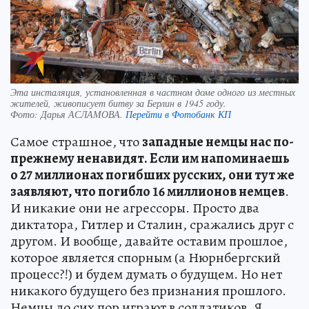
Эта инсталяция, установленная в частном доме одного из местных
жителей, живописует битву за Берлин в 1945 году.
Фото:
Дарья АСЛАМОВА.
Перейти в Фотобанк КП
Самое страшное, что
западные немцы нас по-
прежнему ненавидят. Если им напоминаешь
о 27 миллионах погибших русских, они тут же
заявляют, что погибло 16 миллионов немцев
.
И никакие они не агрессоры. Просто два
диктатора, Гитлер и Сталин, сражались друг с
другом. И вообще, давайте оставим прошлое,
которое является спорным (а Нюрнбергский
процесс?!) и будем думать о будущем. Но нет
никакого будущего без признания прошлого.
Немцы до сих пор играют в солдатиков. Я