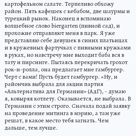
картофельном салате. Терпеливо обхожу
район. Пять кафешек с кебабом, две шаурмы и
турецкий рынок. Наконец я вспоминаю
волшебное слово biergarten (пивной сад), и
прохожие отправляют меня в парк. Я уже
представляю себе девушек в синих платьицах
и в кружевных фартучках с пивными кружками
в руках, но навстречу мне выходит баба вся в
тату и пирсинге. Пытаясь перекричать грохот
рок-н-ролла, она предлагает мне гамбургер.
Черт с вами! Пусть будет гамбургер. «Ну, и
райончик выбрала для акции партия
«Альтернатива для Германии» (АдГ), - думаю
я, ковыряя котлету. Оказывается, не выбрала. В
Германии с этим строго. Сначала подай заявку
на проведение митинга в мэрию, а там уже
решат, в какое место тебя загнать. Чем
дальше, тем лучше.