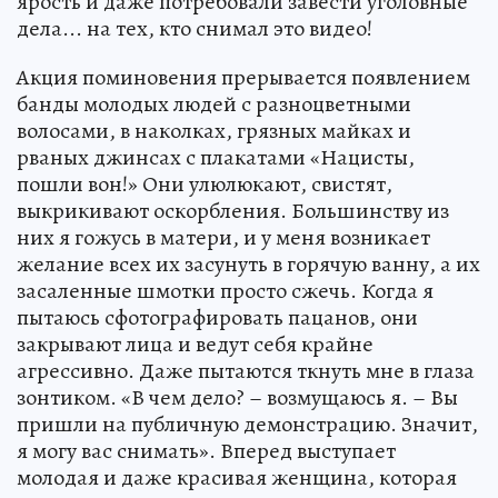
ярость и даже потребовали завести уголовные
дела... на тех, кто снимал это видео!
Акция поминовения прерывается появлением
банды молодых людей с разноцветными
волосами, в наколках, грязных майках и
рваных джинсах с плакатами «Нацисты,
пошли вон!» Они улюлюкают, свистят,
выкрикивают оскорбления. Большинству из
них я гожусь в матери, и у меня возникает
желание всех их засунуть в горячую ванну, а их
засаленные шмотки просто сжечь. Когда я
пытаюсь сфотографировать пацанов, они
закрывают лица и ведут себя крайне
агрессивно. Даже пытаются ткнуть мне в глаза
зонтиком. «В чем дело? – возмущаюсь я. – Вы
пришли на публичную демонстрацию. Значит,
я могу вас снимать». Вперед выступает
молодая и даже красивая женщина, которая