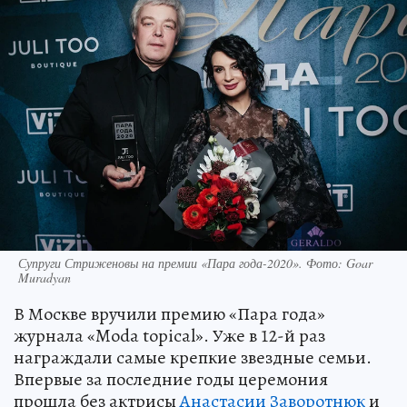
Супруги Стриженовы на премии «Пара года-2020». Фото: Goar
Muradyan
В Москве вручили премию «Пара года»
журнала «Moda topical». Уже в 12-й раз
награждали самые крепкие звездные семьи.
Впервые за последние годы церемония
прошла без актрисы
Анастасии Заворотнюк
и