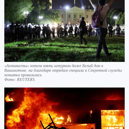
«Активисты» хотели взять штурмом даже Белый дом в
Вашингтоне, на благодаря отрядам спецназа и Секретной службы
попытка провалилась
Фото:
REUTERS.