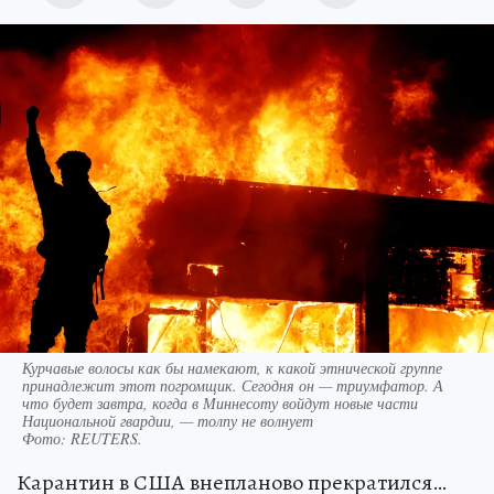
Курчавые волосы как бы намекают, к какой этнической группе
принадлежит этот погромщик. Сегодня он — триумфатор. А
что будет завтра, когда в Миннесоту войдут новые части
Национальной гвардии, — толпу не волнует
Фото:
REUTERS.
Карантин в США внепланово прекратился…