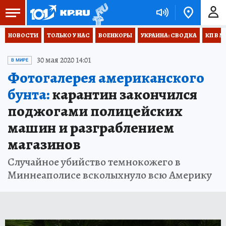
НОВОСТИ
ТОЛЬКО У НАС
ВОЕНКОРЫ
УКРАИНА: СВОДКА
КП В М
30 мая 2020 14:01
В МИРЕ
Фотогалерея американского
бунта:
карантин закончился
поджогами полицейских
машин и разграблением
магазинов
Случайное убийство темнокожего в
Миннеаполисе всколыхнуло всю Америку