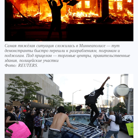
Самая тяжёлая ситуация сложилась в Миннеаполисе — тут
демонстранты быстро перешли к разграблениям, погромам и
поджогам. Под прицелом — торговые центры, правительственные
здания, полицейские участки
Фото:
REUTERS.