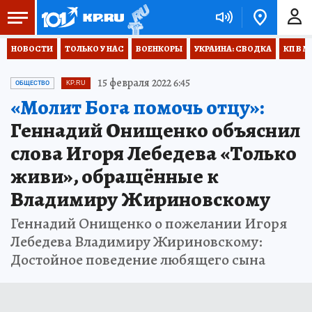
НОВОСТИ
ТОЛЬКО У НАС
ВОЕНКОРЫ
УКРАИНА: СВОДКА
КП В М
15 февраля 2022 6:45
ОБЩЕСТВО
KP.RU
«Молит Бога помочь отцу»:
Геннадий Онищенко объяснил
слова Игоря Лебедева «Только
живи», обращённые к
Владимиру Жириновскому
Геннадий Онищенко о пожелании Игоря
Лебедева Владимиру Жириновскому:
Достойное поведение любящего сына