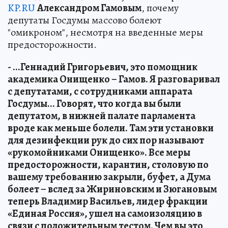
KP.RU
Александром Гамовым
, почему
депутаты Госдумы массово болеют
"омикроном", несмотря на введенные меры
предосторожности.
- ...Геннадий Григорьевич, это помощник
академика Онищенко – Гамов. Я разговаривал
с депутатами, с сотрудниками аппарата
Госдумы... Говорят, что когда вы были
депутатом, в нижней палате парламента
вроде как меньше болели. Там эти установки
для дезинфекции рук до сих пор называют
«рукомойниками Онищенко». Все меры
предосторожности, карантин, столовую по
вашему требованию закрыли, буфет, а Дума
болеет – вслед за Жириновским и Зюгановым
теперь Владимир Васильев, лидер фракции
«Единая Россия», ушел на самоизоляцию в
связи с положительным тестом. Чем вы это