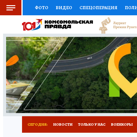
ФОТО
ВИДЕО
СПЕЦОПЕРАЦИЯ
ПОЛ
СОЦПОДДЕРЖКА
НАУКА
СПОРТ
КО
ВЫБОР ЭКСПЕРТОВ
ДОКТОР
ФИНАНС
КНИЖНАЯ ПОЛКА
ПРОГНОЗЫ НА СПОРТ
ПРЕСС-ЦЕНТР
НЕДВИЖИМОСТЬ
ТЕЛЕ
РАДИО КП
РЕКЛАМА
ТЕСТЫ
НОВОЕ 
СЕГОДНЯ:
НОВОСТИ
ТОЛЬКО У НАС
ВОЕНКОРЫ