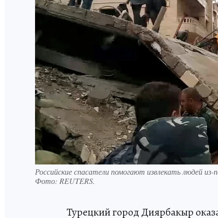
Российские спасатели помогают извлекать людей из-по
Фото:
REUTERS.
Турецкий город Диярбакыр оказ