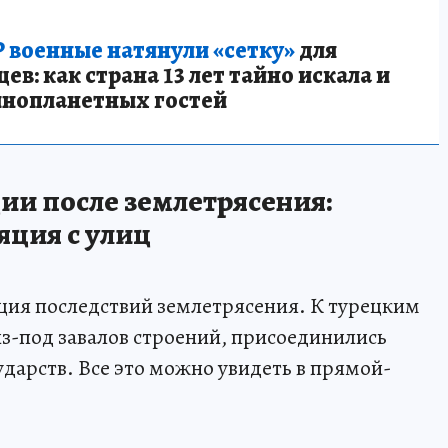
 военные натянули «сетку»
для
в: как страна 13 лет тайно искала и
инопланетных гостей
ии после землетрясения:
яция с улиц
ция последствий землетрясения. К турецким
з-под завалов строений, присоединились
сударств. Все это можно увидеть в прямой-