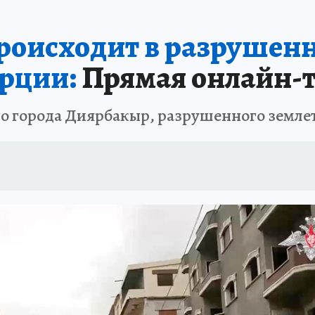
происходит в разрушен
рции:
Прямая онлайн-т
го города Диярбакыр, разрушенного земл