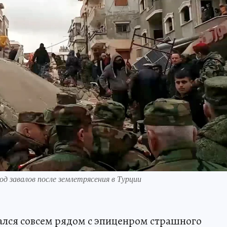
д завалов после землетрясения в Турции
ался совсем рядом с эпиценром страшного