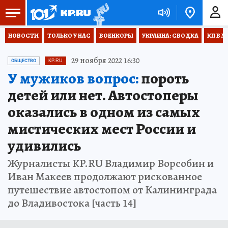
НОВОСТИ
ТОЛЬКО У НАС
ВОЕНКОРЫ
УКРАИНА: СВОДКА
КП В М
29 ноября 2022 16:30
ОБЩЕСТВО
KP.RU
У мужиков вопрос:
пороть
детей или нет. Автостоперы
оказались в одном из самых
мистических мест России и
удивились
Журналисты KP.RU Владимир Ворсобин и
Иван Макеев продолжают рискованное
путешествие автостопом от Калининграда
до Владивостока [часть 14]