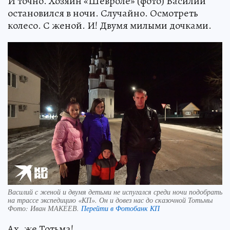
И точно. Хозяин «Шевроле» (фото) Василий
остановился в ночи. Случайно. Осмотреть
колесо. С женой. И! Двумя милыми дочками.
Василий с женой и двумя детьми не испугался среди ночи подобрать
на трассе экспедицию «КП». Он и довез нас до сказочной Тотьмы
Фото:
Иван МАКЕЕВ.
Перейти в Фотобанк КП
Ах, же Тотьма!