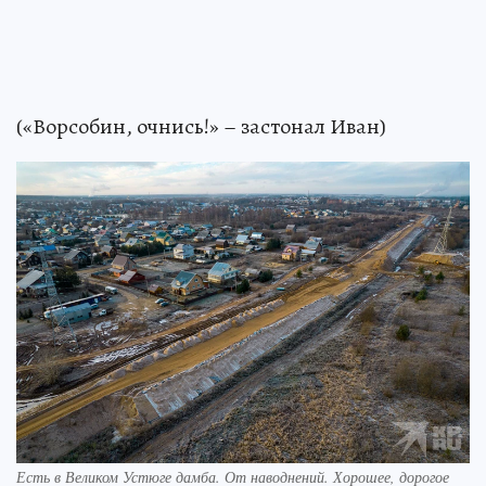
(«Ворсобин, очнись!» – застонал Иван)
Есть в Великом Устюге дамба. От наводнений. Хорошее, дорогое