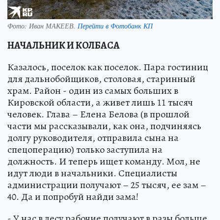
Фото:
Иван МАКЕЕВ.
Перейти в Фотобанк КП
НАЧАЛЬНИК И КОЛБАСА
Казалось, поселок как поселок. Пара гостиниц
для дальнобойщиков, столовая, старинный
храм. Район - один из самых больших в
Кировской области, а живет лишь 11 тысяч
человек. Глава – Елена Белова (в прошлой
части мы рассказывали, как она, подчиняясь
долгу руководителя, отправила сына на
спецоперацию) только заступила на
должность. И теперь ищет команду. Мол, не
идут люди в начальники. Специалисты
администрации получают – 25 тысяч, ее зам –
40. Да и попробуй найди зама!
- У нас в лесу рабочие получают в разы больше,