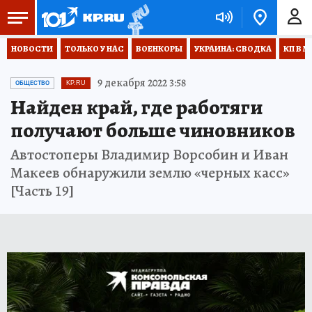
НОВОСТИ
ТОЛЬКО У НАС
ВОЕНКОРЫ
УКРАИНА: СВОДКА
КП В М
9 декабря 2022 3:58
ОБЩЕСТВО
KP.RU
Найден край, где работяги
получают больше чиновников
Автостоперы Владимир Ворсобин и Иван
Макеев обнаружили землю «черных касс»
[Часть 19]