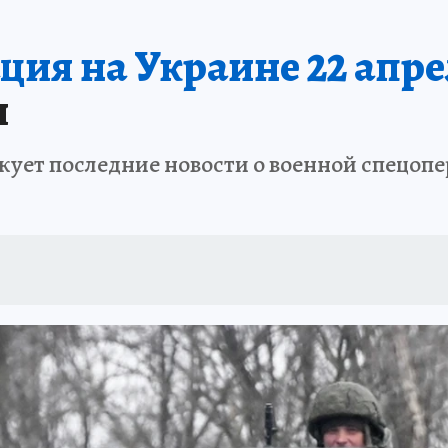
ия на Украине 22 апрел
я
ует последние новости о военной спецопе