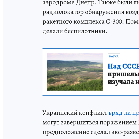
аэродроме Днепр. Также были л
радиолокатор обнаружения возду
ракетного комплекса С-300. Поми
делали беспилотники.
НАУКА
Над СССР
пришельце
изучала 
Украинский конфликт
вряд ли п
могут завершиться поражением 
предположение сделал экс-раз