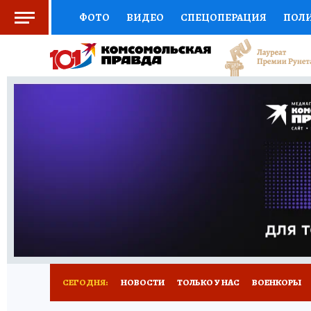
ФОТО
ВИДЕО
СПЕЦОПЕРАЦИЯ
ПОЛ
СОЦПОДДЕРЖКА
НАУКА
СПОРТ
КО
ВЫБОР ЭКСПЕРТОВ
ДОКТОР
ФИНАНС
КНИЖНАЯ ПОЛКА
ПРОГНОЗЫ НА СПОРТ
ПРЕСС-ЦЕНТР
НЕДВИЖИМОСТЬ
ТЕЛЕ
РАДИО КП
РЕКЛАМА
ТЕСТЫ
НОВОЕ 
СЕГОДНЯ:
НОВОСТИ
ТОЛЬКО У НАС
ВОЕНКОРЫ