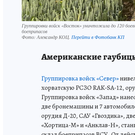
Группировки войск «Восток» уничтожила до 120 боеви
боеприпасов
Фото:
Александр КОЦ.
Перейти в Фотобанк КП
Американские гаубицы
Группировка войск «Север»
нивел
хорватскую РСЗО RAK-SA-12, ору
Группировка войск «Запад» нанес
две бронемашины и 7 автомобиле
орудия Д-20, САУ «Гвоздика», две
«Хортица-М» и «Анклав-Н», ста
склад боеприпасов ВСУ. От дей