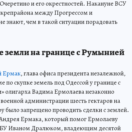
 Очеретино и его окрестностей. Накануне ВСУ
 укрепрайона между Прогрессом и
е знают, чем в такой ситуации порадовать
е земли на границе с Румынией
й Ермак
, глава офиса президента незалежной,
е по скупке земель под Одессой у границе с
» олигарха Вадима Ермолаева незаконно
 военной администрации шесть гектаров на
у было запрещено проводить сделки с землей.
 Андрея Ермака, который помог Ермолаеву
 СБУ Иваном Дралюком, владеющим десятой