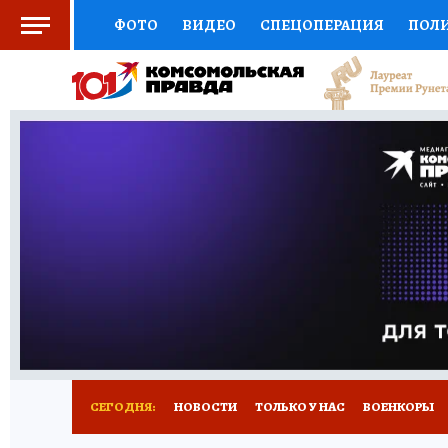
ФОТО
ВИДЕО
СПЕЦОПЕРАЦИЯ
ПОЛ
СОЦПОДДЕРЖКА
НАУКА
СПОРТ
КО
ВЫБОР ЭКСПЕРТОВ
ДОКТОР
ФИНАНС
КНИЖНАЯ ПОЛКА
ПРОГНОЗЫ НА СПОРТ
ПРЕСС-ЦЕНТР
НЕДВИЖИМОСТЬ
ТЕЛЕ
РАДИО КП
РЕКЛАМА
ТЕСТЫ
НОВОЕ 
СЕГОДНЯ:
НОВОСТИ
ТОЛЬКО У НАС
ВОЕНКОРЫ