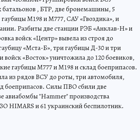
х батальонов , БТР, две бронемашины, 5
 гаубицы М198 и М777, САУ «Гвоздика», и
тании. Разбиты две станции РЭБ «Анклав-Н» и
овка войск «Центр» вывела из строя до
гаубицу «Мста-Б», три гаубицы Д-30 и три
 войск «Восток» уничтожила до 120 боевиков,
кие гаубицы М777 и М198 и склад боеприпасов.
ла из рядов ВСУ до роты, три автомобиля,
ад боеприпасов. Силы ПВО сбили две
две авиабомбы "Hammer" производства
ЗО HIMARS и 61 украинский беспилотник.