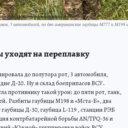
ков, 5 автомобилей, по две американские гаубицы М777 и М198 и
 уходят на переплавку
ировала до полутора рот, 3 автомобиля,
дие Д-20. Ну и склад боеприпасов ВСУ.
ла противнику такой урон: до пяти рот, танк,
й. Разбиты гаубицы М198 и «Мста-Б», два
 гаубицы Д-30, гаубица L-119 , станции РЭБ
нция контрбатарейной борьбы AN/TPQ-36 и
ствий «Южной» группировки войск ВСУ