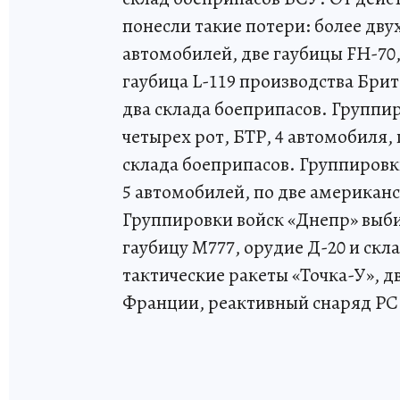
понесли такие потери: более дву
автомобилей, две гаубицы FH-70,
гаубица L-119 производства Бри
два склада боеприпасов. Группир
четырех рот, БТР, 4 автомобиля, 
склада боеприпасов. Группировки
5 автомобилей, по две американс
Группировки войск «Днепр» выби
гаубицу М777, орудие Д-20 и скл
тактические ракеты «Точка-У», 
Франции, реактивный снаряд РС