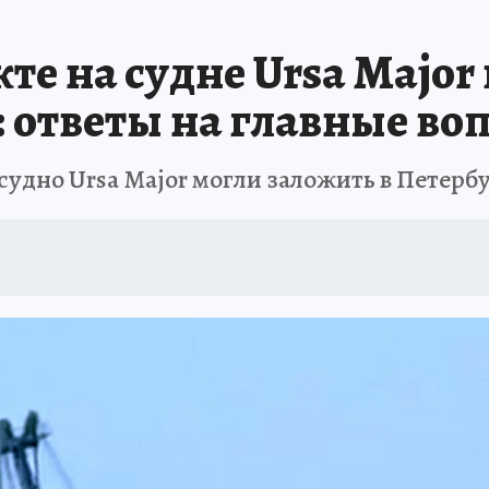
кте на судне Ursa Major
: ответы на главные во
удно Ursa Major могли заложить в Петерб