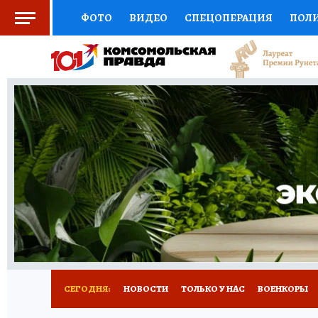
ФОТО
ВИДЕО
СПЕЦОПЕРАЦИЯ
ПОЛ
СОЦПОДДЕРЖКА
НАУКА
СПОРТ
КО
ВЫБОР ЭКСПЕРТОВ
ДОКТОР
ФИНАНС
КНИЖНАЯ ПОЛКА
ПРОГНОЗЫ НА СПОРТ
ПРЕСС-ЦЕНТР
НЕДВИЖИМОСТЬ
ТЕЛЕ
РАДИО КП
РЕКЛАМА
ТЕСТЫ
НОВОЕ 
СЕГОДНЯ:
НОВОСТИ
ТОЛЬКО У НАС
ВОЕНКОРЫ