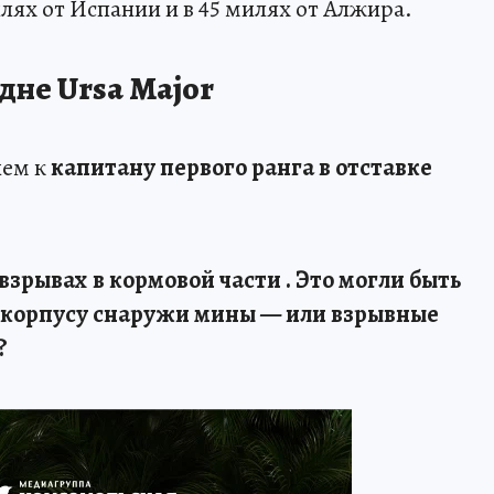
илях от Испании и в 45 милях от Алжира.
дне Ursa Major
ием к
капитану первого ранга в отставке
 взрывах в кормовой части . Это могли быть
 корпусу снаружи мины — или взрывные
?