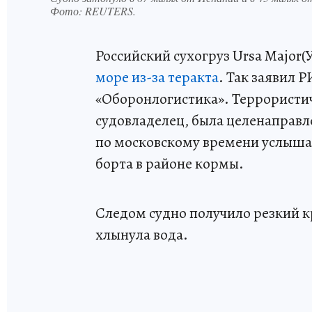
Фото:
REUTERS.
Российский сухогруз Ursa Major(
море из-за теракта
. Так заявил 
«Оборонлогистика». Террористич
судовладелец, была целенаправле
по московскому времени услышал
борта в районе кормы.
Следом судно получило резкий кр
хлынула вода.