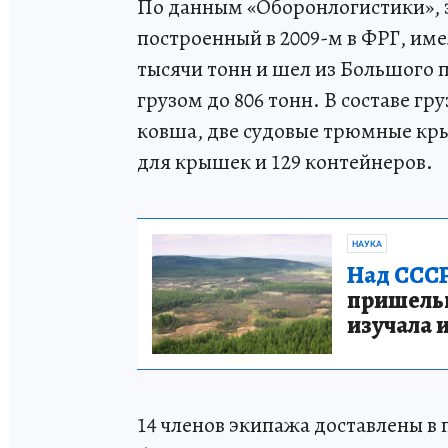
По данным «Оборонлогистики», э
построенный в 2009-м в ФРГ, им
тысячи тонн и шел из Большого 
грузом до 806 тонн. В составе гр
ковша, две судовые трюмные кр
для крышек и 129 контейнеров.
НАУКА
Над СССР
пришельце
изучала 
14 членов экипажа доставлены в