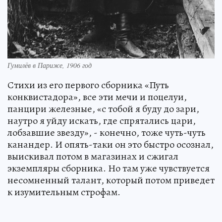
Гумилёв в Париже, 1906 год
Стихи из его первого сборника «Путь
конквистадора», все эти мечи и поцелуи,
панцири железные, «с тобой я буду до зари,
наутро я уйду искать, где спрятались цари,
лобзавшие звезду», - конечно, тоже чуть-чуть
канандер. И опять-таки он это быстро осознал,
выискивал потом в магазинах и сжигал
экземпляры сборника. Но там уже чувствуется
несомненный талант, который потом приведет
к изумительным строфам.