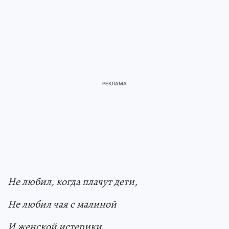
Не любил, когда плачут дети,
Не любил чая с малиной
И женской истерики.