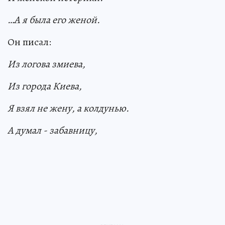
…А я была его женой.
Он писал:
Из логова змиева,
Из города Киева,
Я взял не жену, а колдунью.
А думал - забавницу,