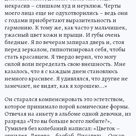
некрасив – слишком худ и неуклюж. Черты
моего лица еще не одухотворились – ведь они
с годами приобретают выразительность и
гармонию. К тому же, как часто у мальчишек,
ужасный цвет кожи и прыщи. И губы очень
бледные. Я по вечерам запирал дверь и, стоя
перед зеркалом, гипнотизировал себя, чтобы
стать красавцем. Я твердо верил, что могу
силой воли переделать свою внешность. Мне
казалось, что я с каждым днем становлюсь
немного красивее. Я удивлялся, что другие не
замечают, не видят, как я хорошею...»
Он старался компенсировать это эстетством,
которое принимало порой комические формы.
Отвечая на анкету в альбоме одной девочки, из
разряда «Что вы больше всего любите?»,
Гумилев без колебаний написал: «Цветок –
орхидея. Дерево – баобаб. Писатель – Оскар